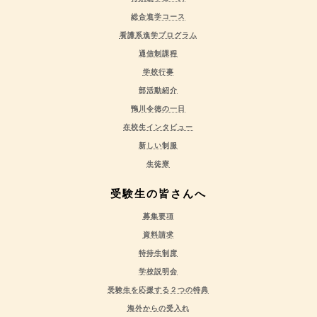
総合進学コース
看護系進学プログラム
通信制課程
学校行事
部活動紹介
鴨川令徳の一日
在校生インタビュー
新しい制服
生徒寮
受験生の皆さんへ
募集要項
資料請求
特待生制度
学校説明会
受験生を応援する２つの特典
海外からの受入れ