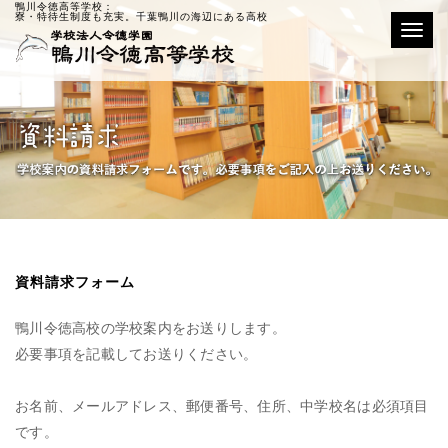
鴨川令徳高等学校：
寮・特待生制度も充実。千葉鴨川の海辺にある高校
Toggle
資料請求フォーム
鴨川令徳高校の学校案内をお送りします。
必要事項を記載してお送りください。
お名前、メールアドレス、郵便番号、住所、中学校名は必須項目
です。