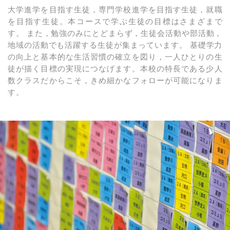
大学進学を目指す生徒，専門学校進学を目指す生徒，就職
を目指す生徒。本コースで学ぶ生徒の目標はさまざまで
す。 また，勉強のみにとどまらず，生徒会活動や部活動，
地域の活動でも活躍する生徒が集まっています。 基礎学力
の向上と基本的な生活習慣の確立を図り，一人ひとりの生
徒が描く目標の実現につなげます。本校の特長である少人
数クラスだからこそ，きめ細かなフォローが可能になりま
す。