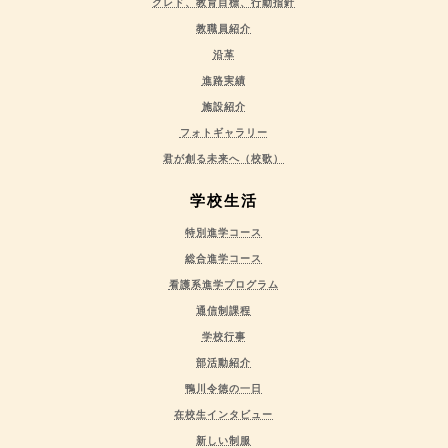
クレド、教育目標、行動指針
教職員紹介
沿革
進路実績
施設紹介
フォトギャラリー
君が創る未来へ（校歌）
学校生活
特別進学コース
総合進学コース
看護系進学プログラム
通信制課程
学校行事
部活動紹介
鴨川令徳の一日
在校生インタビュー
新しい制服