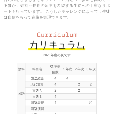
るほか，短期～長期の留学を希望する生徒への丁寧なサポ
ートも行っています。 こうしたチャレンジによって，生徒
は自信をもって進路を実現できます。
2023年度の例です
標準単
教科
科目名
１年次
２年次
３年次
位数
国語総合
4
4
現代文Ｂ
4
2
2
古典Ａ
2
2
国語
古典Ｂ
4
国語表現
4
④
国語演習