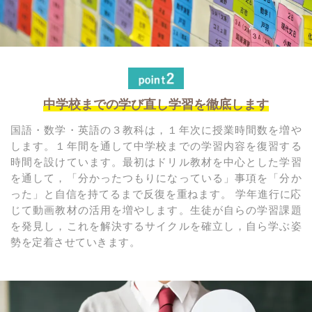
中学校までの学び直し学習を徹底します
国語・数学・英語の３教科は，１年次に授業時間数を増や
します。１年間を通して中学校までの学習内容を復習する
時間を設けています。最初はドリル教材を中心とした学習
を通して，「分かったつもりになっている」事項を「分か
った」と自信を持てるまで反復を重ねます。 学年進行に応
じて動画教材の活用を増やします。生徒が自らの学習課題
を発見し，これを解決するサイクルを確立し，自ら学ぶ姿
勢を定着させていきます。