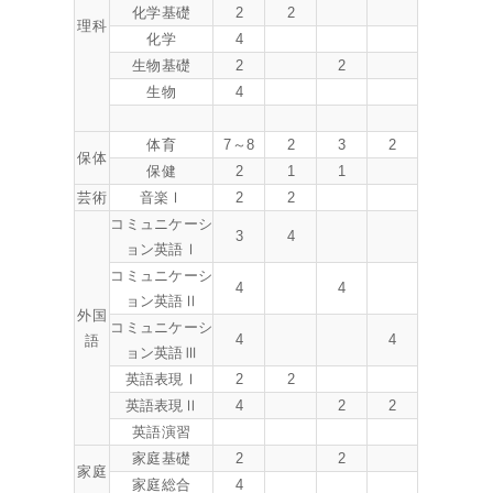
化学基礎
2
2
理科
化学
4
生物基礎
2
2
生物
4
体育
7～8
2
3
2
保体
保健
2
1
1
芸術
音楽Ⅰ
2
2
コミュニケーシ
3
4
ョン英語Ⅰ
コミュニケーシ
4
4
ョン英語Ⅱ
外国
コミュニケーシ
4
4
語
ョン英語Ⅲ
英語表現Ⅰ
2
2
英語表現Ⅱ
4
2
2
英語演習
家庭基礎
2
2
家庭
家庭総合
4