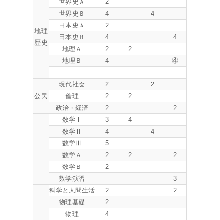
世界史Ａ
2
世界史Ｂ
4
4
日本史Ａ
2
地理
日本史Ｂ
4
4
歴史
地理Ａ
2
2
地理Ｂ
4
④
現代社会
2
2
公民
倫理
2
2
政治・経済
2
2
数学Ⅰ
3
4
数学Ⅱ
4
4
数学Ⅲ
5
数学Ａ
2
2
2
数学Ｂ
2
数学演習
3
科学と人間生活
2
2
物理基礎
2
物理
4