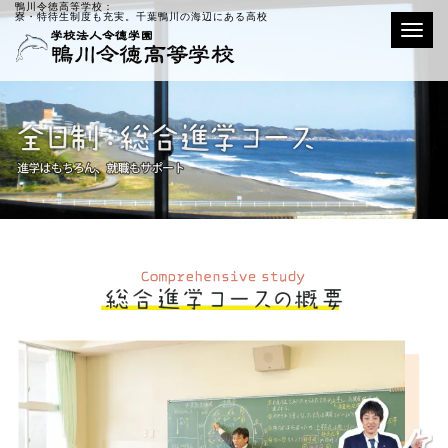
鴨川令徳高等学校：
寮・特待生制度も充実。千葉鴨川の海辺にある高校
Toggle