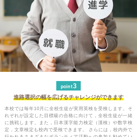
進路選択の幅を広げるチャレンジができます
本校では毎年10月に全校生徒が実用英検を受検します。そ
れぞれが設定した目標級の合格に向けて，全校生徒が一緒
に挑戦します。また，日本漢字能力検定（漢検）や数学検
定，文章検定も校内で受検できます。 さらには，校内外で
行われるさまざまなボランティア活動への参加も勧めてい