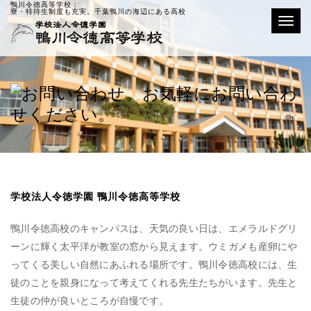
鴨川令徳高等学校：
寮・特待生制度も充実。千葉鴨川の海辺にある高校
Toggle
学校法人令徳学園 鴨川令徳高等学校
鴨川令徳高校のキャンパスは、天気の良い日は、エメラルドグリ
ーンに輝く太平洋が教室の窓から見えます。ウミガメも産卵にや
ってくる美しい自然にあふれる場所です。鴨川令徳高校には、生
徒のことを親身になって考えてくれる先生たちがいます。先生と
生徒の仲が良いところが自慢です。