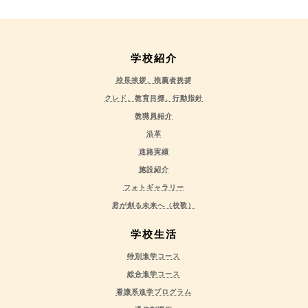
学校紹介
校長挨拶、推薦者挨拶
クレド、教育目標、行動指針
教職員紹介
沿革
進路実績
施設紹介
フォトギャラリー
君が創る未来へ（校歌）
学校生活
特別進学コース
総合進学コース
看護系進学プログラム