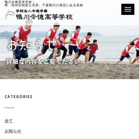
鴨川令徳高等学校：
寮・特待生制度も充実。千葉鴨川の海辺にある高校
Toggle
CATEGORIES
全て
お知らせ