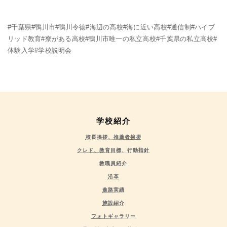
#千葉県#鴨川市#鴨川令徳#海辺の高校#海に近い高校#通信制#ハイブ
リッド教育#寮がある高校#鴨川市唯一の私立高校#千葉県の私立高校#
体験入学#学校説明会
学校紹介
校長挨拶、推薦者挨拶
クレド、教育目標、行動指針
教職員紹介
沿革
進路実績
施設紹介
フォトギャラリー