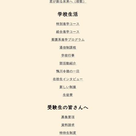
君が創る未来へ（校歌）
学校生活
特別進学コース
総合進学コース
看護系進学プログラム
通信制課程
学校行事
部活動紹介
鴨川令徳の一日
在校生インタビュー
新しい制服
生徒寮
受験生の皆さんへ
募集要項
資料請求
特待生制度