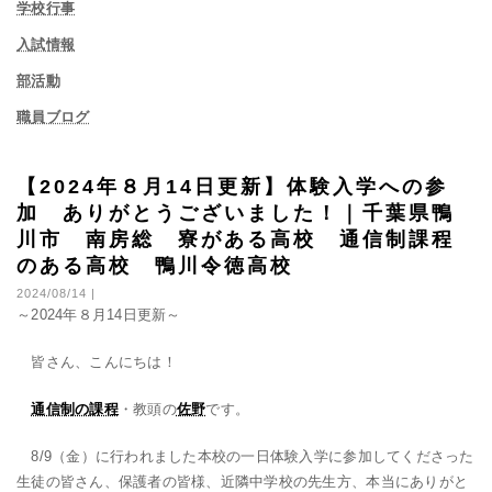
学校行事
入試情報
部活動
職員ブログ
【2024年８月14日更新】体験入学への参
加 ありがとうございました！｜千葉県鴨
川市 南房総 寮がある高校 通信制課程
のある高校 鴨川令徳高校
2024/08/14 |
～2024年８月14日更新～
皆さん、こんにちは！
通信制の課程
・教頭の
佐野
です。
8/9（金）に行われました本校の一日体験入学に参加してくださった
生徒の皆さん、保護者の皆様、近隣中学校の先生方、本当にありがと