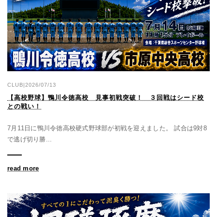
CLUB|2026/07/13
【高校野球】鴨川令徳高校 見事初戦突破！ ３回戦はシード校
との戦い！
7月11日に鴨川令徳高校硬式野球部が初戦を迎えました。 試合は9対8
で逃げ切り勝...
read more