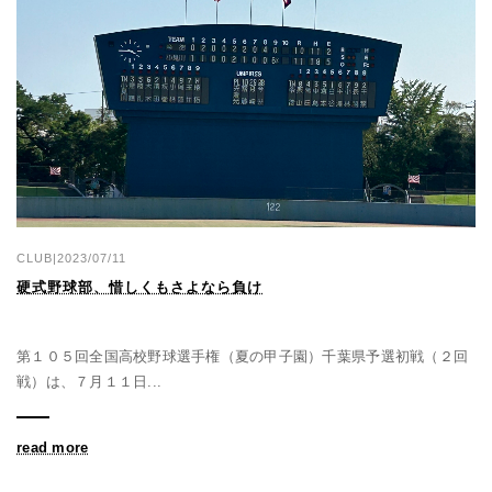
CLUB|2023/07/11
硬式野球部、惜しくもさよなら負け
第１０５回全国高校野球選手権（夏の甲子園）千葉県予選初戦（２回
戦）は、７月１１日...
read more