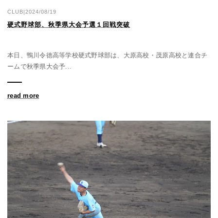
CLUB|2024/08/19
硬式野球部、秋季県大会予選１回戦突破
本日、鴨川令徳高等学校硬式野球部は、大原高校・茂原高校と連合チ
ームで秋季県大会予...
read more