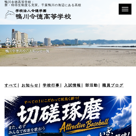
鴨川令徳高等学校：
寮・特待生制度も充実。千葉鴨川の海辺にある高校
Toggle
すべて
|
お知らせ
|
学校行事
|
入試情報
|
部活動
|
職員ブログ