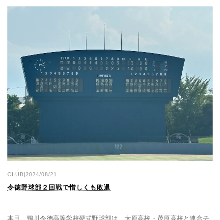
CLUB|2024/08/21
令徳野球部２回戦で惜しくも敗退
本日、鴨川令徳高等学校硬式野球部は、大原高校・茂原高校と連合チ