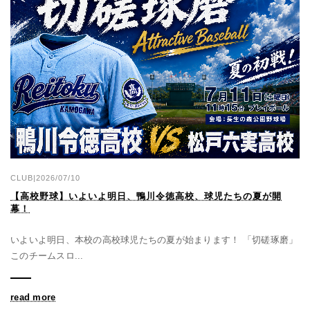
CLUB|2026/07/10
【高校野球】いよいよ明日、鴨川令徳高校、球児たちの夏が開
幕！
いよいよ明日、本校の高校球児たちの夏が始まります！ 「切磋琢磨」
このチームスロ...
read more