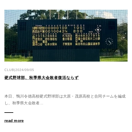
CLUB|2024/09/05
硬式野球部、秋季県大会敗者復活ならず
本日、鴨川令徳高校硬式野球部は大原・茂原高校と合同チームを編成
し、秋季県大会敗者...
read more