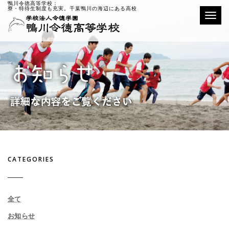
鴨川令徳高等学校：
寮・特待生制度も充実。千葉鴨川の海辺にある高校
Toggle
CATEGORIES
全て
お知らせ