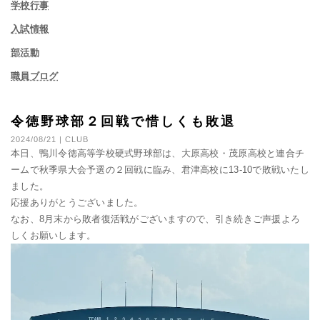
学校行事
入試情報
部活動
職員ブログ
令徳野球部２回戦で惜しくも敗退
2024/08/21 | CLUB
本日、鴨川令徳高等学校硬式野球部は、大原高校・茂原高校と連合チ
ームで秋季県大会予選の２回戦に臨み、君津高校に13-10で
敗戦いたし
ました。
応援ありがとうございました。
なお、8月末から敗者復活戦がございますので、
引き続きご声援よろ
しくお願いします。