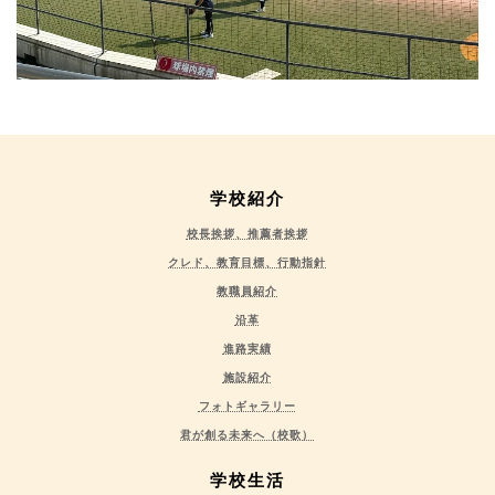
学校紹介
校長挨拶、推薦者挨拶
クレド、教育目標、行動指針
教職員紹介
沿革
進路実績
施設紹介
フォトギャラリー
君が創る未来へ（校歌）
学校生活