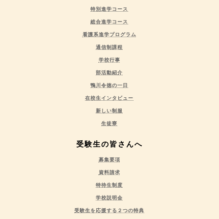
特別進学コース
総合進学コース
看護系進学プログラム
通信制課程
学校行事
部活動紹介
鴨川令徳の一日
在校生インタビュー
新しい制服
生徒寮
受験生の皆さんへ
募集要項
資料請求
特待生制度
学校説明会
受験生を応援する２つの特典