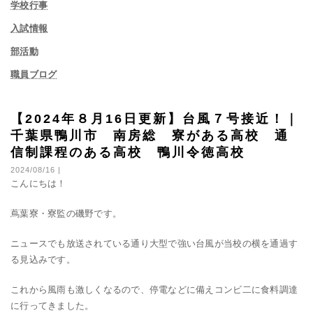
学校行事
入試情報
部活動
職員ブログ
【2024年８月16日更新】台風７号接近！｜
千葉県鴨川市 南房総 寮がある高校 通
信制課程のある高校 鴨川令徳高校
2024/08/16 |
こんにちは！
蔦葉寮・寮監の磯野です。
ニュースでも放送されている通り大型で強い台風が当校の横を通過す
る見込みです。
これから風雨も激しくなるので、停電などに備えコンビ二に食料調達
に行ってきました。