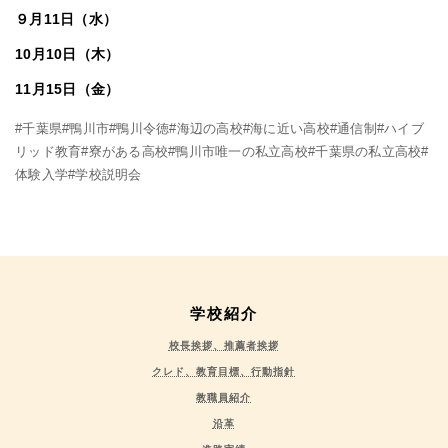
９月11日（水）
10月10日（木）
11月15日（金）
#千葉県#鴨川市#鴨川令徳#海辺の高校#海に近い高校#通信制#ハイブ
リッド教育#寮がある高校#鴨川市唯一の私立高校#千葉県の私立高校#
体験入学#学校説明会
学校紹介
校長挨拶、推薦者挨拶
クレド、教育目標、行動指針
教職員紹介
沿革