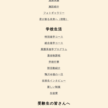
進路実績
施設紹介
フォトギャラリー
君が創る未来へ（校歌）
学校生活
特別進学コース
総合進学コース
看護系進学プログラム
通信制課程
学校行事
部活動紹介
鴨川令徳の一日
在校生インタビュー
新しい制服
生徒寮
受験生の皆さんへ