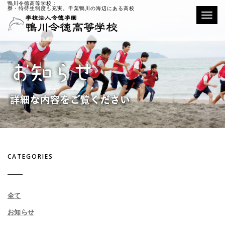
鴨川令徳高等学校：
寮・特待生制度も充実。千葉鴨川の海辺にある高校
Toggle
CATEGORIES
全て
お知らせ