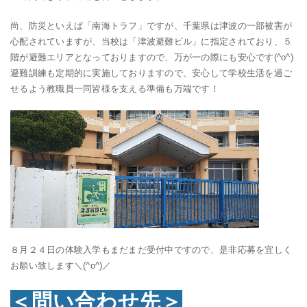
尚、防災といえば「南海トラフ」ですが、千葉県は津波の一部被害が
心配されていますが、当校は「津波避難ビル」に指定されており、５
階が避難エリアとなっておりますので、万が一の際にも安心です(^o^)
避難訓練も定期的に実施しておりますので、安心して学校生活を過ご
せるよう教職員一同皆様を支える準備も万端です！
８月２４日の体験入学もまだまだ受付中ですので、是非応募を宜しく
お願い致します＼(^o^)／
＜問い合わせ先＞