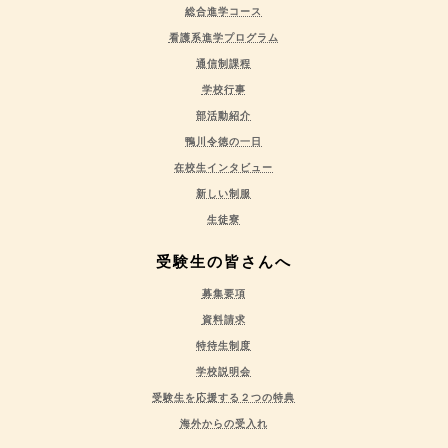
総合進学コース
看護系進学プログラム
通信制課程
学校行事
部活動紹介
鴨川令徳の一日
在校生インタビュー
新しい制服
生徒寮
受験生の皆さんへ
募集要項
資料請求
特待生制度
学校説明会
受験生を応援する２つの特典
海外からの受入れ