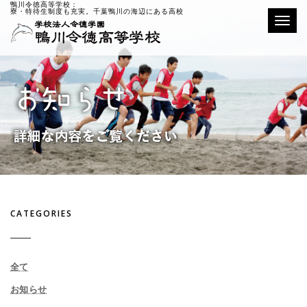
鴨川令徳高等学校：
寮・特待生制度も充実。千葉鴨川の海辺にある高校
Toggle
CATEGORIES
全て
お知らせ