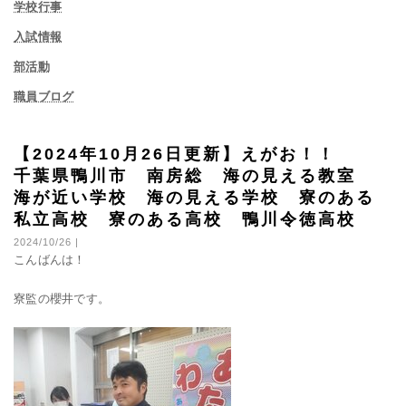
学校行事
入試情報
部活動
職員ブログ
【2024年10月26日更新】えがお！！
千葉県鴨川市 南房総 海の見える教室
海が近い学校 海の見える学校 寮のある
私立高校 寮のある高校 鴨川令徳高校
2024/10/26 |
こんばんは！
寮監の櫻井です。