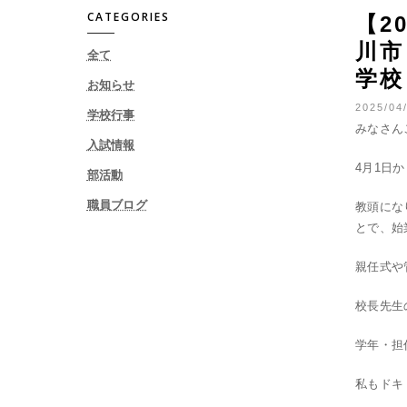
CATEGORIES
【2
川市
全て
学校
お知らせ
2025/04/
学校行事
みなさん
入試情報
4月1日か
部活動
職員ブログ
教頭にな
とで、始
親任式や
校長先生
学年・担
私もドキ