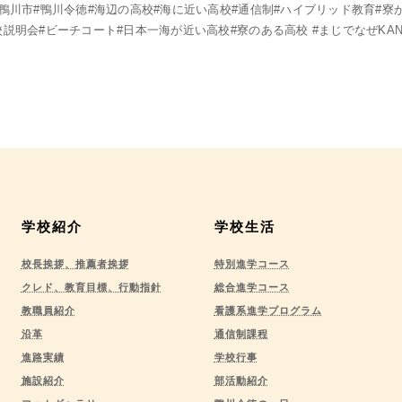
#鴨川市#鴨川令徳#海辺の高校#海に近い高校#通信制#ハイブリッド教育#寮
校説明会#ビーチコート#日本一海が近い高校#寮のある高校 #まじでなぜKAN
学校紹介
学校生活
校長挨拶、推薦者挨拶
特別進学コース
クレド、教育目標、行動指針
総合進学コース
教職員紹介
看護系進学プログラム
沿革
通信制課程
進路実績
学校行事
施設紹介
部活動紹介