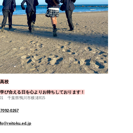
徳高校
と学び合える日を心よりお待ちしております！
0001 千葉県鴨川市横渚815
7092-0267
fo@reitoku.ed.jp