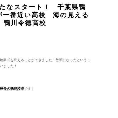
新たなスタート！ 千葉県鴨
が一番近い高校 海の見える
 鴨川令徳高校
始業式を終えることができました！教頭になったというこ
いました！
校長の磯野校長
です！