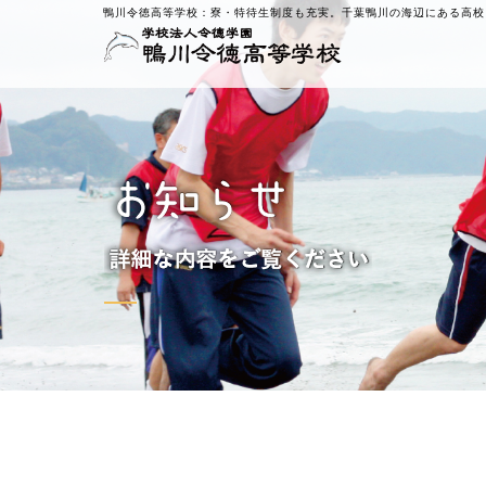
鴨川令徳高等学校：
寮・特待生制度も充実。千葉鴨川の海辺にある高校