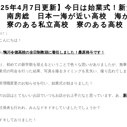
025年4月7日更新】今日は始業式！
 南房総 日本一海が近い高校 海
 寮のある私立高校 寮のある高校
07 |
こんにちは！
ら
鴨川令徳高校の全日制教頭に着任しました！桑原柊斗です！
り、初めての新学期を迎えるということで色々な思いがありましたが、無事
業式の司会を行った結果、写真を撮るタイミングを見失い、撮り忘れてしま
管理職変更のお知らせを行い、始業式が始まりました！
のお話はとてもいいお話でいつもお話がお上手だなと思っています。あ、
新
任発表も行われ、みんなドキドキしていましたでしょうか？
ドキしておりました！