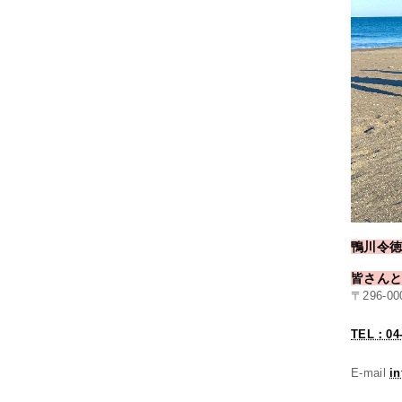
鴨川令
皆さん
〒296-
TEL：04-
E-mail
in