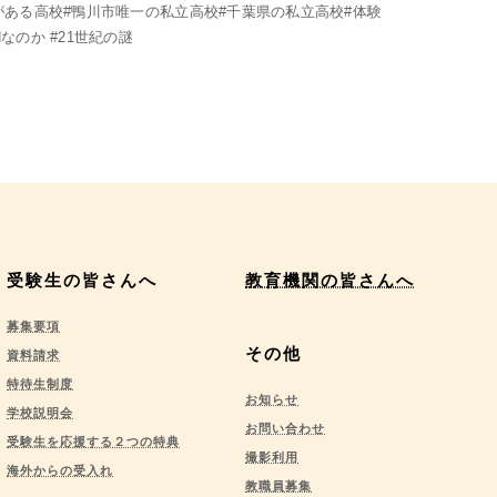
がある高校#鴨川市唯一の私立高校#千葉県の私立高校#体験
なのか #21世紀の謎
受験生の皆さんへ
教育機関の皆さんへ
募集要項
その他
資料請求
特待生制度
お知らせ
学校説明会
お問い合わせ
受験生を応援する２つの特典
撮影利用
海外からの受入れ
教職員募集