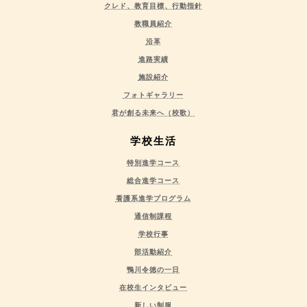
クレド、教育目標、行動指針
教職員紹介
沿革
進路実績
施設紹介
フォトギャラリー
君が創る未来へ（校歌）
学校生活
特別進学コース
総合進学コース
看護系進学プログラム
通信制課程
学校行事
部活動紹介
鴨川令徳の一日
在校生インタビュー
新しい制服