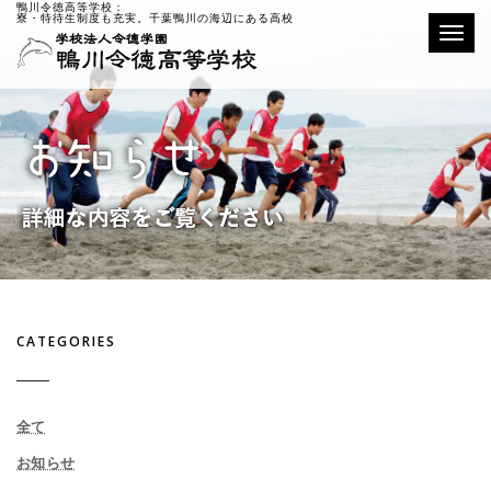
鴨川令徳高等学校：
寮・特待生制度も充実。千葉鴨川の海辺にある高校
Toggle
CATEGORIES
全て
お知らせ