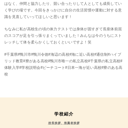
はなく、仲間と協力したり、競い合ったりして人としても成長してい
く学びの場です。今回をきっかけに自分の生活習慣や運動に対する意
識を見直していってほしいと思います！
ちなみに私が高校生の頃の体力テストでは身体が固すぎて長座体前屈
のスコアが足を引っ張りまくっていました！みんなは今のうちにスト
レッチして体を柔らかくしておくといいですよ！笑
#千葉県#鴨川市#鴨川令徳#海辺の高校#海に近い高校#通信制#ハイブ
リッド教育#寮がある高校#鴨川市唯一の私立高校#千葉県の私立高校#
体験入学#学校説明会#ビーチコート#日本一海が近い高校#寮のある高
校
学校紹介
校長挨拶、推薦者挨拶