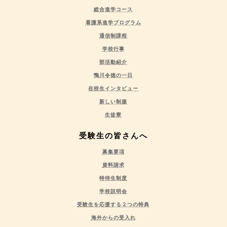
総合進学コース
看護系進学プログラム
通信制課程
学校行事
部活動紹介
鴨川令徳の一日
在校生インタビュー
新しい制服
生徒寮
受験生の皆さんへ
募集要項
資料請求
特待生制度
学校説明会
受験生を応援する２つの特典
海外からの受入れ