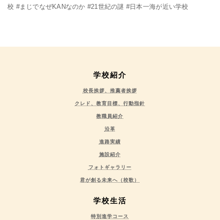
校 #まじでなぜKANなのか #21世紀の謎 #日本一海が近い学校
学校紹介
校長挨拶、推薦者挨拶
クレド、教育目標、行動指針
教職員紹介
沿革
進路実績
施設紹介
フォトギャラリー
君が創る未来へ（校歌）
学校生活
特別進学コース