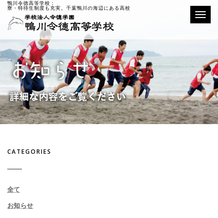
鴨川令徳高等学校：
寮・特待生制度も充実。千葉鴨川の海辺にある高校
Toggle
CATEGORIES
全て
お知らせ