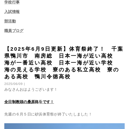
学校行事
入試情報
部活動
職員ブログ
【2025年6月9日更新】体育祭終了！ 千葉
県鴨川市 南房総 日本一海が近い高校
海が一番近い高校 日本一海が近い学校
海の見える学校 寮のある私立高校 寮の
ある高校 鴨川令徳高校
2025/06/09 |
みなさんおはようございます！
全日制教頭の
桑原柊斗です！
先週の６月５日に砂浜体育祭が終了いたしました！