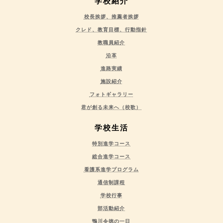
学校紹介
校長挨拶、推薦者挨拶
クレド、教育目標、行動指針
教職員紹介
沿革
進路実績
施設紹介
フォトギャラリー
君が創る未来へ（校歌）
学校生活
特別進学コース
総合進学コース
看護系進学プログラム
通信制課程
学校行事
部活動紹介
鴨川令徳の一日