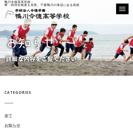
鴨川令徳高等学校：
寮・特待生制度も充実。千葉鴨川の海辺にある高校
Toggle
CATEGORIES
全て
お知らせ