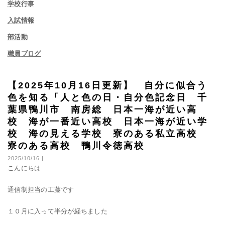
学校行事
入試情報
部活動
職員ブログ
【2025年10月16日更新】 自分に似合う
色を知る「人と色の日・自分色記念日 千
葉県鴨川市 南房総 日本一海が近い高
校 海が一番近い高校 日本一海が近い学
校 海の見える学校 寮のある私立高校
寮のある高校 鴨川令徳高校
2025/10/16 |
こんにちは
通信制担当の工藤です
１０月に入って半分が経ちました