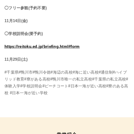
◯フリー参観(予約不要)
11月14日(金)
◯学校説明会(要予約)
https://reitoku.ed.jp/briefing.html#form
11月29日(土)
#千葉県#鴨川市#鴨川令徳#海辺の高校#海に近い高校#通信制#ハイブ
リッド教育#寮がある高校#鴨川市唯一の私立高校#千葉県の私立高校#
体験入学#学校説明会#ビーチコート#日本一海が近い高校#寮のある高
校 #
日本一海が近い学校