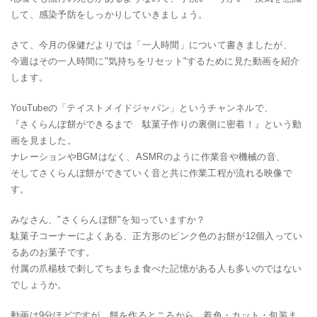
して、感染予防をしっかりしていきましょう。
さて、今月の保健だよりでは「一人時間」について書きましたが、
今週はその一人時間に"気持ちをリセット"するために見た動画を紹介
します。
YouTubeの「テイストメイドジャパン」というチャンネルで、
『さくらんぼ餅ができるまで 駄菓子作りの裏側に密着！』という動
画を見ました。
ナレーションやBGMはなく、ASMRのように作業音や機械の音、
そしてさくらんぼ餅ができていく音と共に作業工程が流れる映像で
す。
みなさん、"さくらんぼ餅"を知っていますか？
駄菓子コーナーによくある、正方形のピンク色のお餅が12個入ってい
るあのお菓子です。
付属の爪楊枝で刺してちまちま食べた記憶がある人も多いのではない
でしょうか。
動画は9分ほどですが、餅を作るところから、着色・カット・包装ま