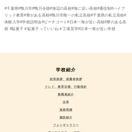
#千葉県#鴨川市#鴨川令徳#海辺の高校#海に近い高校#通信制#ハイブ
リッド教育#寮がある高校#鴨川市唯一の私立高校#千葉県の私立高校#
体験入学#学校説明会#ビーチコート#日本一海が近い高校#寮のある高
校 #駄菓子＃駄菓子っていいね＃工場見学#日本一海が近い学校
学校紹介
校長挨拶、推薦者挨拶
クレド、教育目標、行動指針
教職員紹介
沿革
進路実績
施設紹介
フォトギャラリー