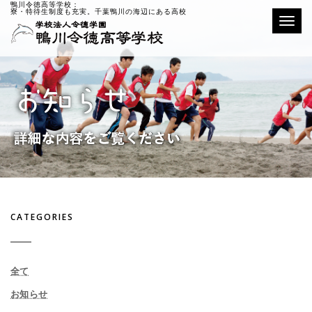
鴨川令徳高等学校：
寮・特待生制度も充実。千葉鴨川の海辺にある高校
Toggle
CATEGORIES
全て
お知らせ