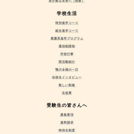
君が創る未来へ（校歌）
学校生活
特別進学コース
総合進学コース
看護系進学プログラム
通信制課程
学校行事
部活動紹介
鴨川令徳の一日
在校生インタビュー
新しい制服
生徒寮
受験生の皆さんへ
募集要項
資料請求
特待生制度