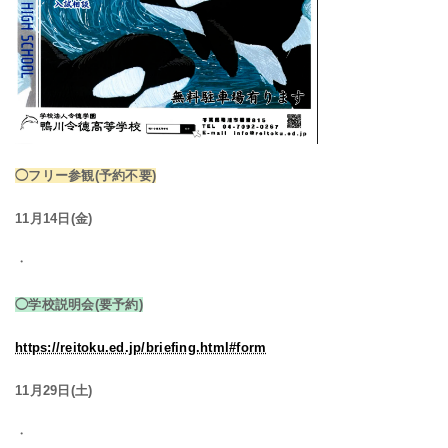
◯フリー参観(予約不要)
11月14日(金)
・
◯学校説明会(要予約)
https://reitoku.ed.jp/briefing.html#form
11月29日(土)
・