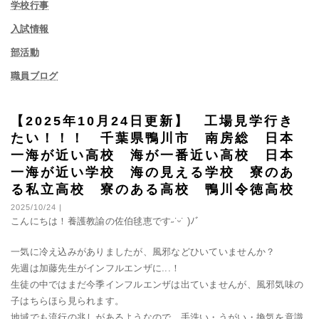
学校行事
入試情報
部活動
職員ブログ
【2025年10月24日更新】 工場見学行き
たい！！！ 千葉県鴨川市 南房総 日本
一海が近い高校 海が一番近い高校 日本
一海が近い学校 海の見える学校 寮のあ
る私立高校 寮のある高校 鴨川令徳高校
2025/10/24 |
こんにちは！養護教諭の佐伯毬恵です˶˙ᵕ˙ )
ﾉﾞ
一気に冷え込みがありましたが、風邪などひいていませんか？
先週は加藤先生がインフルエンザに...！
生徒の中ではまだ今季インフルエンザは出ていませんが、風邪気味の
子はちらほら見られます。
地域でも流行の兆しがあるようなので、手洗い・うがい・換気を意識