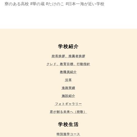
寮のある高校 #華の蔵 #たけのこ #日本一海が近い学校
学校紹介
校長挨拶、推薦者挨拶
クレド、教育目標、行動指針
教職員紹介
沿革
進路実績
施設紹介
フォトギャラリー
君が創る未来へ（校歌）
学校生活
特別進学コース