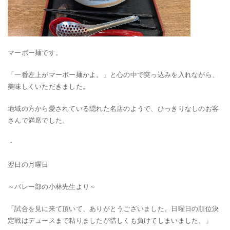
マーボー麺です。
「一番左上がマーボー麺かよ。」と心の中で突っ込みを入れながら、
美味しくいただきました。
地域の方から愛されている隠れた名店のようで、ひっきりなしのお客
さんで満席でした。
・
翌日の月曜日
～バレー部の小林先生より～
「試合を見に来て頂いて、ありがとうございました。日曜日の順位決
定戦は
デュースまで粘りましたが惜しくも負けてしまいました。
」