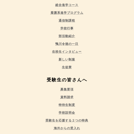
総合進学コース
看護系進学プログラム
通信制課程
学校行事
部活動紹介
鴨川令徳の一日
在校生インタビュー
新しい制服
生徒寮
受験生の皆さんへ
募集要項
資料請求
特待生制度
学校説明会
受験生を応援する２つの特典
海外からの受入れ