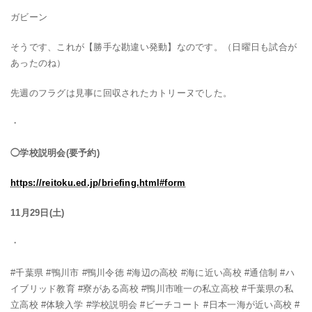
ガビーン
そうです、これが【勝手な勘違い発動】なのです。（日曜日も試合が
あったのね）
先週のフラグは見事に回収されたカトリーヌでした。
・
◯学校説明会(要予約)
https://reitoku.ed.jp/briefing.html#form
11月29日(土)
・
#千葉県 #鴨川市 #鴨川令徳 #海辺の高校 #海に近い高校 #通信制 #ハ
イブリッド教育 #寮がある高校 #鴨川市唯一の私立高校 #千葉県の私
立高校 #体験入学 #学校説明会 #ビーチコート #日本一海が近い高校 #