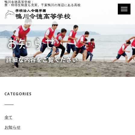
鴨川令徳高等学校：
寮・特待生制度も充実。千葉鴨川の海辺にある高校
Toggle
CATEGORIES
全て
お知らせ