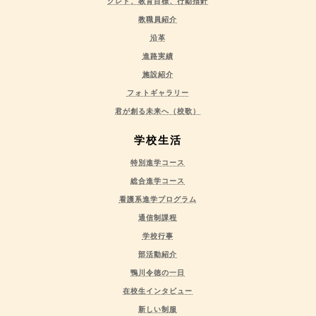
クレド、教育目標、行動指針
教職員紹介
沿革
進路実績
施設紹介
フォトギャラリー
君が創る未来へ（校歌）
学校生活
特別進学コース
総合進学コース
看護系進学プログラム
通信制課程
学校行事
部活動紹介
鴨川令徳の一日
在校生インタビュー
新しい制服