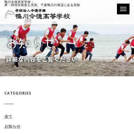
鴨川令徳高等学校：
寮・特待生制度も充実。千葉鴨川の海辺にある高校
Toggle
CATEGORIES
全て
お知らせ