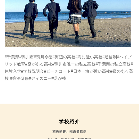
#千葉県#鴨川市#鴨川令徳#海辺の高校#海に近い高校#通信制#ハイブ
リッド教育#寮がある高校#鴨川市唯一の私立高校#千葉県の私立高校#
体験入学#学校説明会#ビーチコート#日本一海が近い高校#寮のある高
校 #宿泊研修#ディズニー#足が棒
学校紹介
校長挨拶、推薦者挨拶