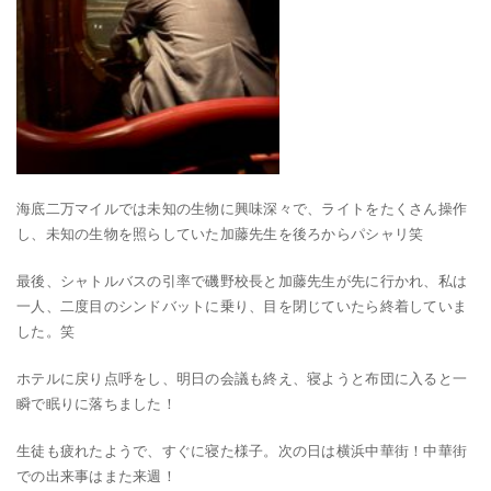
海底二万マイルでは未知の生物に興味深々で、ライトをたくさん操作
し、未知の生物を照らしていた加藤先生を後ろからパシャリ笑
最後、シャトルバスの引率で磯野校長と加藤先生が先に行かれ、私は
一人、二度目のシンドバットに乗り、目を閉じていたら終着していま
した。笑
ホテルに戻り点呼をし、明日の会議も終え、寝ようと布団に入ると一
瞬で眠りに落ちました！
生徒も疲れたようで、すぐに寝た様子。次の日は横浜中華街！中華街
での出来事はまた来週！