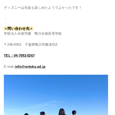
ディズニーは生徒も楽しめたようでよかったです！
・
＜問い合わせ先＞
学校法人令徳学園 鴨川令徳高等学校
〒296-0001 千葉県鴨川市横渚815
TEL：04-7092-0267
E-mail
info@reitoku.ed.jp