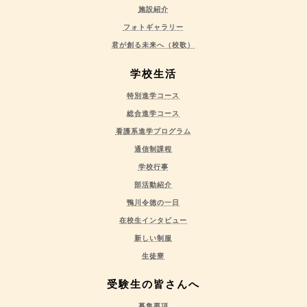
施設紹介
フォトギャラリー
君が創る未来へ（校歌）
学校生活
特別進学コース
総合進学コース
看護系進学プログラム
通信制課程
学校行事
部活動紹介
鴨川令徳の一日
在校生インタビュー
新しい制服
生徒寮
受験生の皆さんへ
募集要項