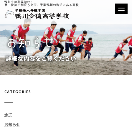
鴨川令徳高等学校：
寮・特待生制度も充実。千葉鴨川の海辺にある高校
Toggle
CATEGORIES
全て
お知らせ