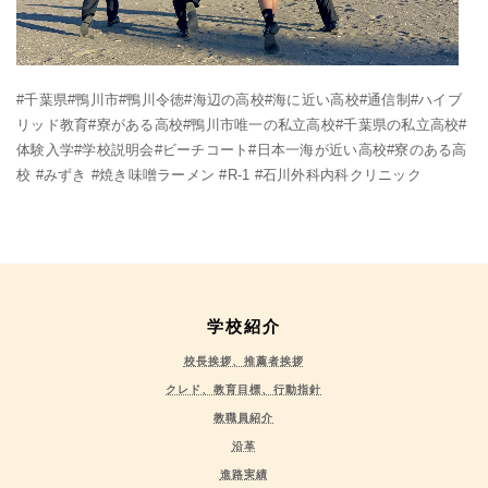
#千葉県#鴨川市#鴨川令徳#海辺の高校#海に近い高校#通信制#ハイブ
リッド教育#寮がある高校#鴨川市唯一の私立高校#千葉県の私立高校#
体験入学#学校説明会#ビーチコート#日本一海が近い高校#寮のある高
校 #みずき #焼き味噌ラーメン #R-1 #石川外科内科クリニック
学校紹介
校長挨拶、推薦者挨拶
クレド、教育目標、行動指針
教職員紹介
沿革
進路実績