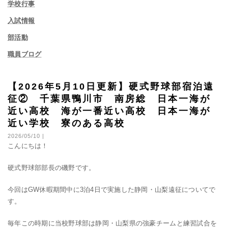
学校行事
入試情報
部活動
職員ブログ
【2026年5月10日更新】硬式野球部宿泊遠
征② 千葉県鴨川市 南房総 日本一海が
近い高校 海が一番近い高校 日本一海が
近い学校 寮のある高校
2026/05/10 |
こんにちは！
硬式野球部部長の磯野です。
今回はGW休暇期間中に3泊4日で実施した静岡・山梨遠征についてで
す。
毎年この時期に当校野球部は静岡・山梨県の強豪チームと練習試合を