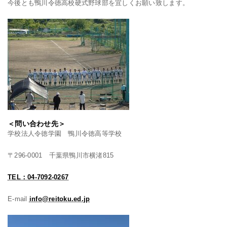
今後とも鴨川令徳高校硬式野球部を宜しくお願い致します。
＜問い合わせ先＞
学校法人令徳学園 鴨川令徳高等学校
〒296-0001 千葉県鴨川市横渚815
TEL：04-7092-0267
E-mail
info@reitoku.ed.jp