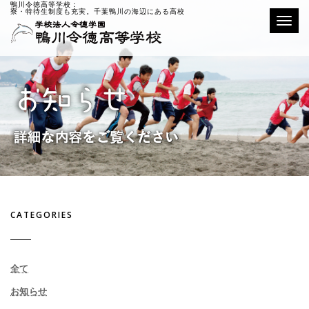
鴨川令徳高等学校：
寮・特待生制度も充実。千葉鴨川の海辺にある高校
Toggle
CATEGORIES
全て
お知らせ