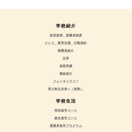
学校紹介
校長挨拶、推薦者挨拶
クレド、教育目標、行動指針
教職員紹介
沿革
進路実績
施設紹介
フォトギャラリー
君が創る未来へ（校歌）
学校生活
特別進学コース
総合進学コース
看護系進学プログラム