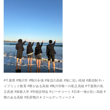
#千葉県 #鴨川市 #鴨川令徳 #海辺の高校 #海に近い高校 #通信制 #ハ
イブリッド教育 #寮がある高校 #鴨川市唯一の私立高校 #千葉県の私
立高校 #体験入学 #学校説明会 #ビーチコート #日本一海が近い高校 #
寮のある高校 #安房鴨川＃ゴールデンウィーク＃