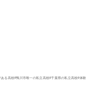
がある高校#鴨川市唯一の私立高校#千葉県の私立高校#体験