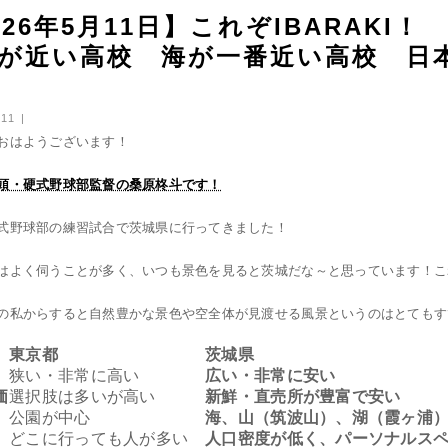
026年5月11日】これぞIBARAK
が近い高校 海が一番近い高校 日
11 |
おはようございます！
頭・硬式野球部監督の
桑原柊斗です！
式野球部の練習試合で茨城県に行ってきました！
はよく伺うことが多く、いつも景色を見ると茨城だな～と思っています！こ
の私からすると自然豊かな景色や空全体が見渡せる風景というのはとてもす
東京都
茨城県
狭い・非常に高い
広い・非常に安い
価
選択肢は多いが高い
新鮮・直売所が豊富で安い
公園が中心
海、山（筑波山）、湖（霞ヶ浦
どこに行っても人が多い
人口密度が低く、パーソナルス