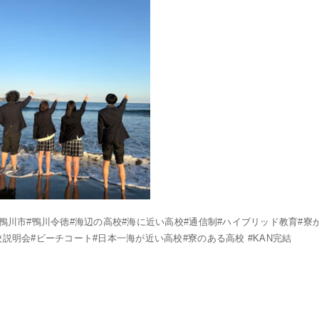
#鴨川市#鴨川令徳#海辺の高校#海に近い高校#通信制#ハイブリッド教育#寮
校説明会#ビーチコート#日本一海が近い高校#寮のある高校 #KAN完結