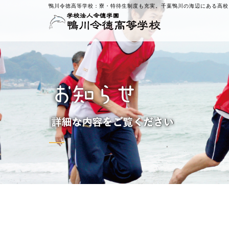
鴨川令徳高等学校：
寮・特待生制度も充実。千葉鴨川の海辺にある高校