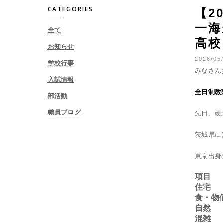
CATEGORIES
【2
一海
全て
高校
お知らせ
2026/05/
学校行事
みなさん
入試情報
全日制教
部活動
職員ブログ
先日、硬
茨城県に
東京出身
項目
住宅
食・物
自然
混雑