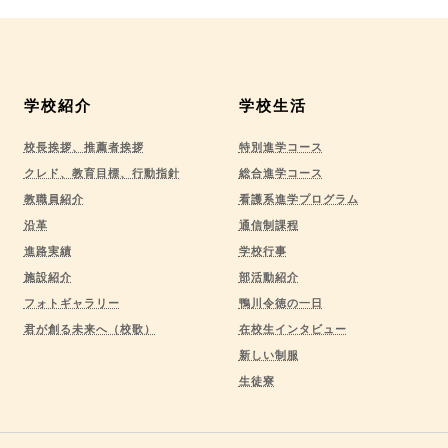
学校紹介
学校生活
校長挨拶、推薦者挨拶
特別進学コース
クレド、教育目標、行動指針
総合進学コース
教職員紹介
看護系進学プログラム
沿革
通信制課程
進路実績
学校行事
施設紹介
部活動紹介
フォトギャラリー
鴨川令徳の一日
君が創る未来へ（校歌）
在校生インタビュー
新しい制服
生徒寮