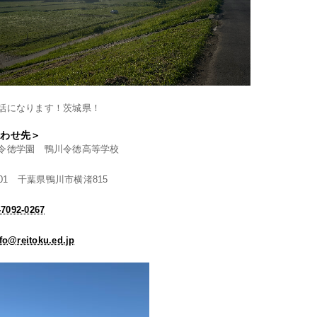
話になります！茨城県！
合わせ先＞
令徳学園 鴨川令徳高等学校
0001 千葉県鴨川市横渚815
7092-0267
fo@reitoku.ed.jp