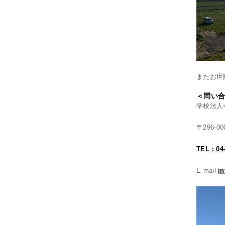
またお世
＜問い
学校法人
〒296-
TEL：04-
E-mail
in