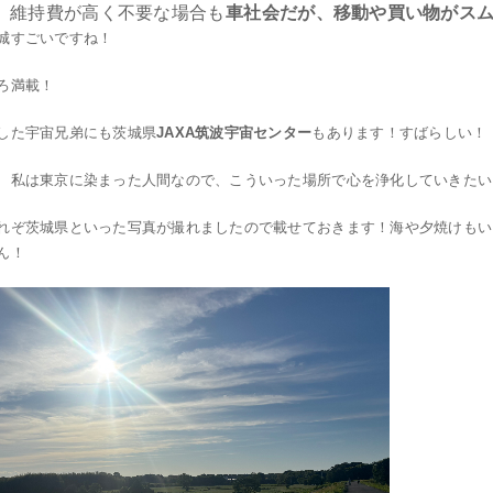
維持費が高く不要な場合も
車社会だが、移動や買い物がス
城すごいですね！
ろ満載！
した宇宙兄弟にも茨城県
JAXA筑波宇宙センター
もあります！すばらしい！
、私は東京に染まった人間なので、こういった場所で心を浄化していきたい
れぞ茨城県といった写真が撮れましたので載せておきます！海や夕焼けもい
ん！