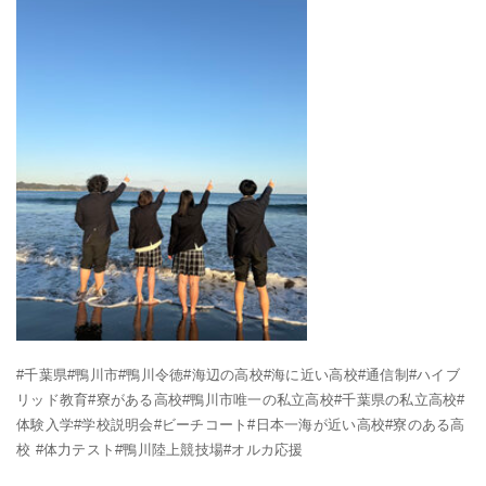
#千葉県#鴨川市#鴨川令徳#海辺の高校#海に近い高校#通信制#ハイブ
リッド教育#寮がある高校#鴨川市唯一の私立高校#千葉県の私立高校#
体験入学#学校説明会#ビーチコート#日本一海が近い高校#寮のある高
校 #体力テスト#鴨川陸上競技場#オルカ応援