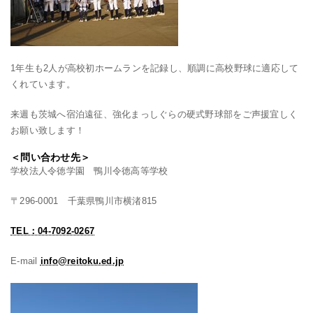
1年生も2人が高校初ホームランを記録し、順調に高校野球に適応して
くれています。
来週も茨城へ宿泊遠征、強化まっしぐらの硬式野球部をご声援宜しく
お願い致します！
＜問い合わせ先＞
学校法人令徳学園 鴨川令徳高等学校
〒296-0001 千葉県鴨川市横渚815
TEL：04-7092-0267
E-mail
info@reitoku.ed.jp