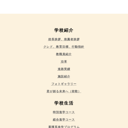
学校紹介
校長挨拶、推薦者挨拶
クレド、教育目標、行動指針
教職員紹介
沿革
進路実績
施設紹介
フォトギャラリー
君が創る未来へ（校歌）
学校生活
特別進学コース
総合進学コース
看護系進学プログラム