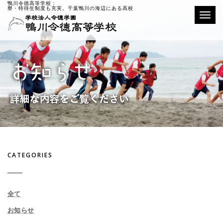
鴨川令徳高等学校：
寮・特待生制度も充実。千葉鴨川の海辺にある高校
Toggle
CATEGORIES
全て
お知らせ