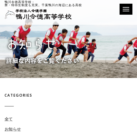
鴨川令徳高等学校：
寮・特待生制度も充実。千葉鴨川の海辺にある高校
Toggle
CATEGORIES
全て
お知らせ