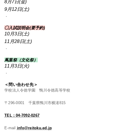
8月7日(金)
9月12日(土)
・
◯入試説明会(要予約)
10月3日(土)
11月28日(土)
・
蔦葉
祭（文化祭）
11月3日(火)
・
＜問い合わせ先＞
学校法人令徳学園 鴨川令徳高等学校
〒296-0001 千葉県鴨川市横渚815
TEL：04-7092-0267
E-mail
info@reitoku.ed.jp