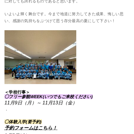
に対しても誇れるものであると思います。
いよいよ輝く舞台です。今まで地道に努力してきた成果、悔しい思
い、感謝の気持ちをぶつけて思う存分最高の夏にして下さい！
＜学校行事＞
◯フリー参観WEEK(いつでもご来校ください)
11月9日（月）～ 11月13日（金）
・
◯体験入学(要予約)
予約フォームはこちら！