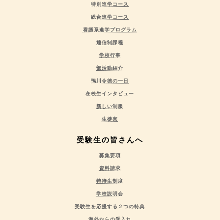
特別進学コース
総合進学コース
看護系進学プログラム
通信制課程
学校行事
部活動紹介
鴨川令徳の一日
在校生インタビュー
新しい制服
生徒寮
受験生の皆さんへ
募集要項
資料請求
特待生制度
学校説明会
受験生を応援する２つの特典
海外からの受入れ