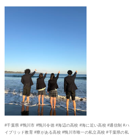
#千葉県 #鴨川市 #鴨川令徳 #海辺の高校 #海に近い高校 #通信制 #ハ
イブリッド教育 #寮がある高校 #鴨川市唯一の私立高校 #千葉県の私