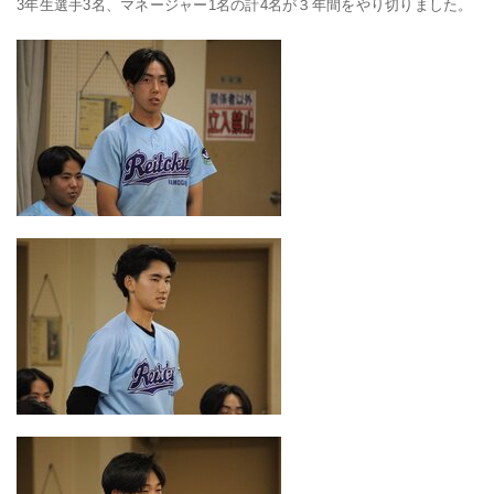
3年生選手3名、マネージャー1名の計4名が３年間をやり切りました。