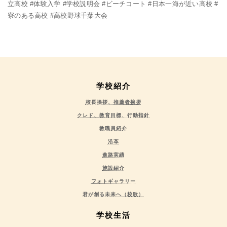
立高校 #体験入学 #学校説明会 #ビーチコート #日本一海が近い高校 #
寮のある高校 #高校野球千葉大会
学校紹介
校長挨拶、推薦者挨拶
クレド、教育目標、行動指針
教職員紹介
沿革
進路実績
施設紹介
フォトギャラリー
君が創る未来へ（校歌）
学校生活