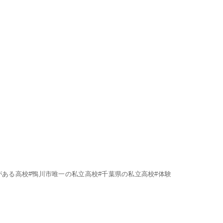
がある高校#鴨川市唯一の私立高校#千葉県の私立高校#体験