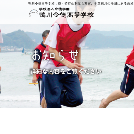
鴨川令徳高等学校：
寮・特待生制度も充実。千葉鴨川の海辺にある高校