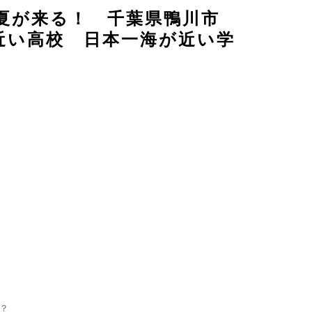
け！夏が来る！ 千葉県鴨川市
近い高校 日本一海が近い学
？