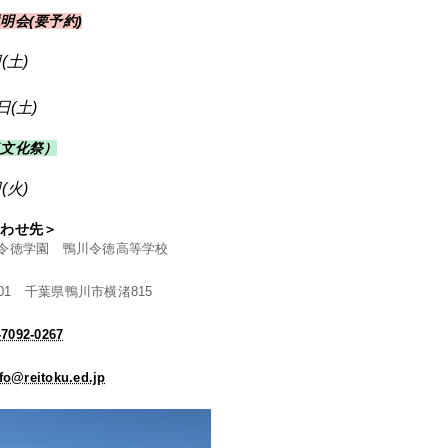
明会(要予約)
(土)
日(土)
（文化祭）
(火)
合わせ先＞
令徳学園 鴨川令徳高等学校
0001 千葉県鴨川市横渚815
7092-0267
fo@reitoku.ed.jp