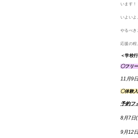
います！
いよいよ
やるべき
応援の程
＜学校
◯フリー
11月9
◯体験入
予約フ
8月7日(
9月12日