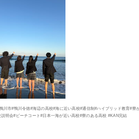
#鴨川市#鴨川令徳#海辺の高校#海に近い高校#通信制#ハイブリッド教育#寮
校説明会#ビーチコート#日本一海が近い高校#寮のある高校 #KAN完結