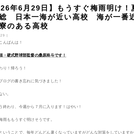
026年6月29日】もうすぐ梅雨明
総 日本一海が近い高校 海が一番
寮のある高校
29 |
こんばんは！
頭・硬式野球部監督の
桑原柊斗です！
わり！帰ろう！
ブログの書き忘れに気づきました！
ない。
う終わり、今週から７月に入ります！はやい！
梅雨ももうすぐ明けそうです。
ということで、毎年どんどん暑くなっていますがどんな対策をしていますか