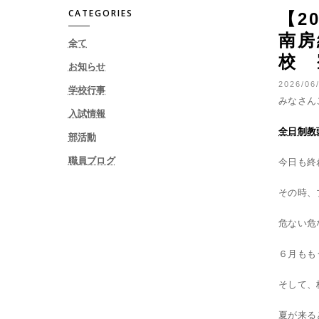
CATEGORIES
【2
南房
全て
校 
お知らせ
2026/06/
学校行事
みなさん
入試情報
全日制教
部活動
職員ブログ
今日も終
その時、
危ない危
６月もも
そして、
夏が来る