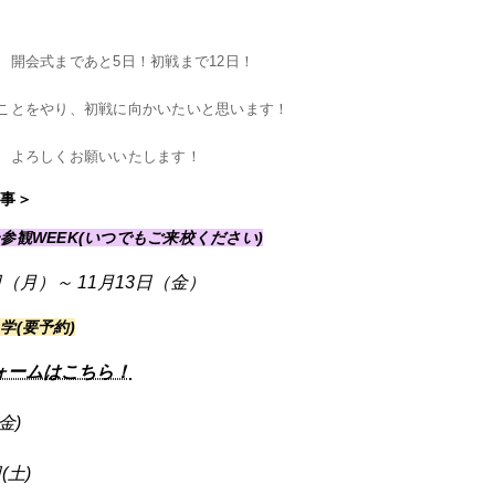
、開会式まであと5日！初戦まで12日！
ことをやり、初戦に向かいたいと思います！
、よろしくお願いいたします！
行事＞
参観WEEK(いつでもご来校ください)
日（月）～ 11月13日（金）
学(要予約)
ォームはこちら！
金)
(土)