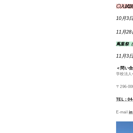
◯入試説
10月3日
11月28
蔦葉
祭
11月3日
＜問い
学校法人
〒296-
TEL：04-
E-mail
in