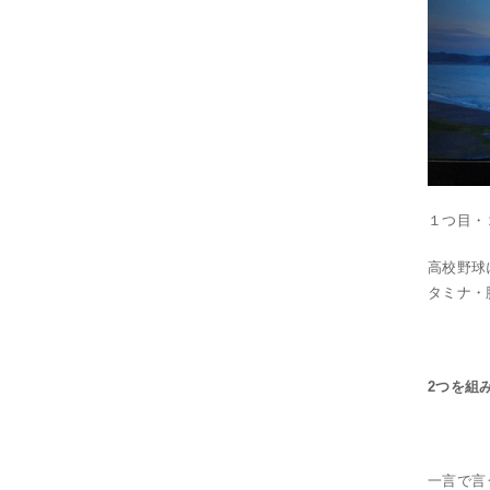
１つ目・
高校野球
タミナ・
2つを組
一言で言