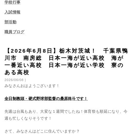
学校行事
入試情報
部活動
職員ブログ
【2026年6月8日】栃木対茨城！ 千葉県鴨
川市 南房総 日本一海が近い高校 海が
一番近い高校 日本一海が近い学校 寮の
ある高校
2026/06/08 |
みなさんおはようございます！
全日制教頭・硬式野球部監督の
桑原柊斗です！
先週は台風もあり、大変な１週間でしたね！体育祭も順延になり、今
週も忙しくなりそうです！
さて、みなさんはどこに住んでいますか？