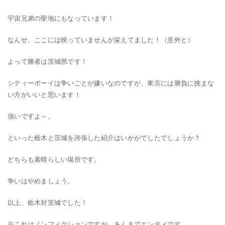
宇宙兄弟の聖地にもなっています！
なんせ、ここには映っていませんが栄えてました！（意外と）
よって勝者は茨城県です！
シティーボーイは争いごとが嫌いなのですが、東京には勝負に挑まな
い方がいいと思います！
強いですよ～。
といった栃木と茨城を誇張した紹介はいかがでしたでしょうか？
どちらも素晴らしい場所です。
争いはやめましょう。
以上、栃木対茨城でした！
※これはノンフィクションですが、あくまでエンタメです。