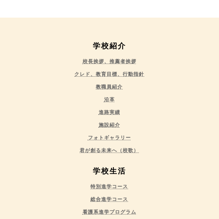
学校紹介
校長挨拶、推薦者挨拶
クレド、教育目標、行動指針
教職員紹介
沿革
進路実績
施設紹介
フォトギャラリー
君が創る未来へ（校歌）
学校生活
特別進学コース
総合進学コース
看護系進学プログラム