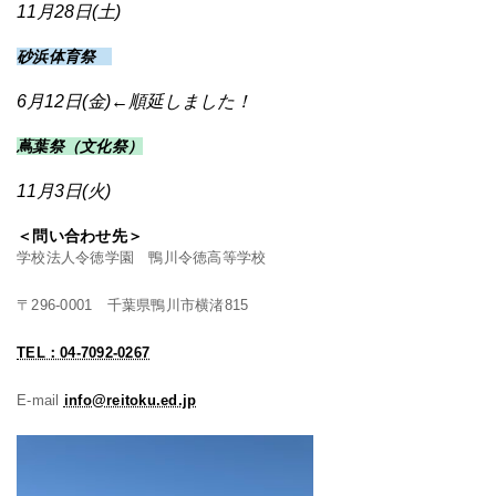
11月28日(土)
砂浜体育祭
6月12日(金)←順延しました！
蔦葉
祭（文化祭）
11月3日(火)
＜問い合わせ先＞
学校法人令徳学園 鴨川令徳高等学校
〒296-0001 千葉県鴨川市横渚815
TEL：04-7092-0267
E-mail
info@reitoku.ed.jp