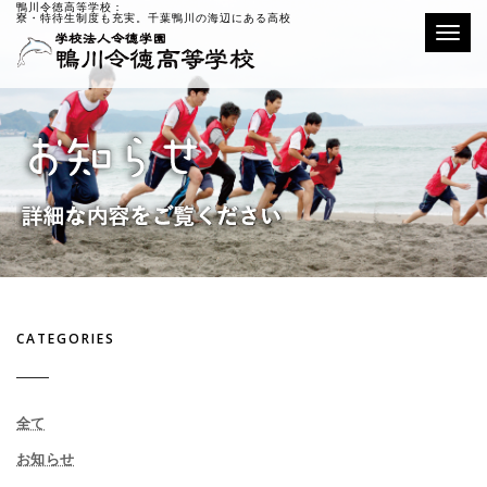
鴨川令徳高等学校：
寮・特待生制度も充実。千葉鴨川の海辺にある高校
Toggle
CATEGORIES
全て
お知らせ