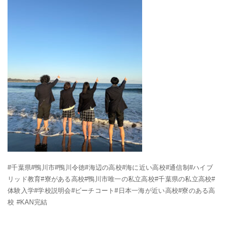
#千葉県#鴨川市#鴨川令徳#海辺の高校#海に近い高校#通信制#ハイブ
リッド教育#寮がある高校#鴨川市唯一の私立高校#千葉県の私立高校#
体験入学#学校説明会#ビーチコート#日本一海が近い高校#寮のある高
校 #KAN完結