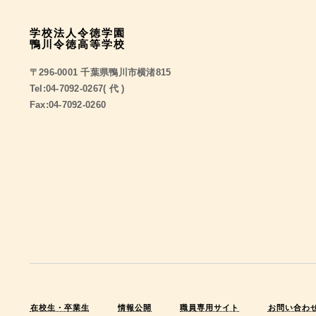
学校法人令徳学園
鴨川令徳高等学校
〒296-0001 千葉県鴨川市横渚815
Tel:04-7092-0267( 代 )
Fax:04-7092-0260
在校生・卒業生
情報公開
職員専用サイト
お問い合わ