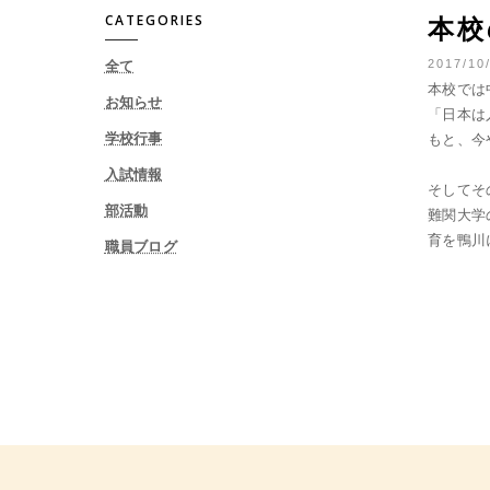
CATEGORIES
本校
2017/10
全て
本校では
お知らせ
「日本は
学校行事
もと、今
入試情報
そしてそ
部活動
難関大学
育を鴨川
職員ブログ