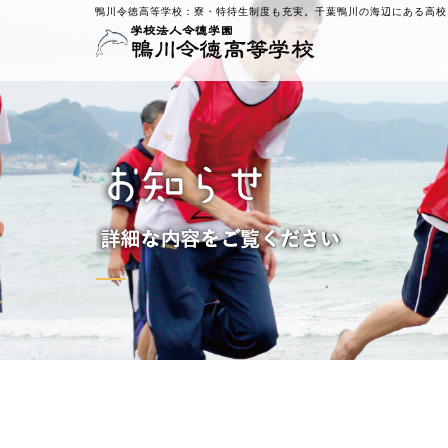
鴨川令徳高等学校：
寮・特待生制度も充実。千葉鴨川の海辺にある高校