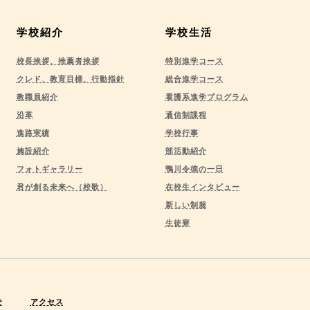
学校紹介
学校生活
校長挨拶、推薦者挨拶
特別進学コース
クレド、教育目標、行動指針
総合進学コース
教職員紹介
看護系進学プログラム
沿革
通信制課程
進路実績
学校行事
施設紹介
部活動紹介
フォトギャラリー
鴨川令徳の一日
君が創る未来へ（校歌）
在校生インタビュー
新しい制服
生徒寮
せ
アクセス