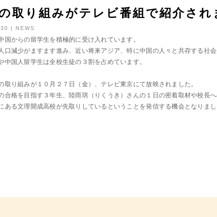
の取り組みがテレビ番組で紹介され
/30 | NEWS
中国からの留学生を積極的に受け入れています。
人口減少がますます進み、近い将来アジア、特に中国の人々と共存する社会
や中国人留学生は全校生徒の３割を占めています。
の取り組みが１０月２７日（金）、テレビ東京にて放映されました。
の合格を目指す３年生、陸雨琪（りくうき）さんの１日の密着取材や校長へ
にある文理開成高校が先取りしているということを発信する機会となりまし