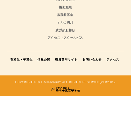
撮影利用
教職員募集
オルカ鴨川
寄付のお願い
アクセス・スクールバス
在校生・卒業生
情報公開
職員専用サイト
お問い合わせ
アクセス
COPYRIGHT© 鴨川令徳高等学校 ALL RIGHTS RESERVED(VER2.01).