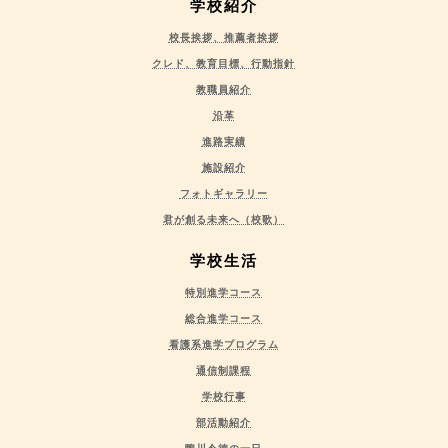
学校紹介
校長挨拶、推薦者挨拶
クレド、教育目標、行動指針
教職員紹介
沿革
進路実績
施設紹介
フォトギャラリー
君が創る未来へ（校歌）
学校生活
特別進学コース
総合進学コース
看護系進学プログラム
通信制課程
学校行事
部活動紹介