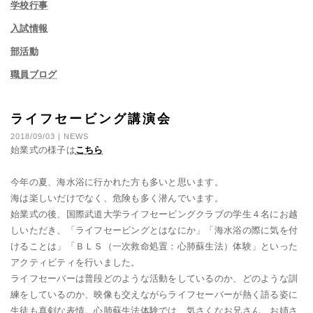
学校行事
入試情報
部活動
職員ブログ
ライフセービング講演会
2018/09/03 | NEWS
始業式の様子は
こちら
今年の夏、海水浴に行かれた方も多いと思います。
海は楽しいだけでなく、危険も多く潜んでいます。
始業式の後、国際武道大学ライフセービングクラブの学生４名にお越
しいただき、「ライフセービングとはなにか」「海水浴の際に気を付
けることは」「ＢＬＳ（一次救命処置：心肺蘇生法）体験」といった
アクティビティを行いました。
ライフセーバーは普段どのような活動をしているのか、どのような訓
練をしているのか、映像も交えながらライフセーバーが熱く語る姿に
生徒も真剣な表情。心肺蘇生法体験では、気さくなお兄さん、お姉さ