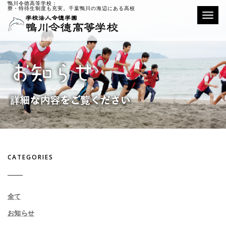
鴨川令徳高等学校：
寮・特待生制度も充実。千葉鴨川の海辺にある高校
Toggle
CATEGORIES
全て
お知らせ