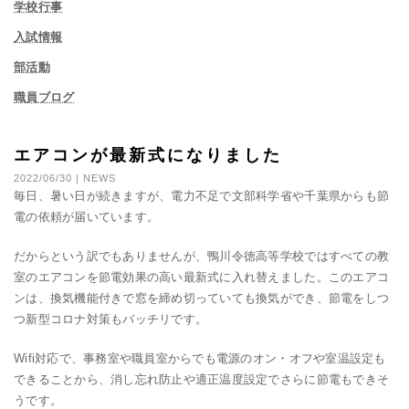
学校行事
入試情報
部活動
職員ブログ
エアコンが最新式になりました
2022/06/30 | NEWS
毎日、暑い日が続きますが、電力不足で文部科学省や千葉県からも節
電の依頼が届いています。
だからという訳でもありませんが、鴨川令徳高等学校ではすべての教
室のエアコンを節電効果の高い最新式に入れ替えました。このエアコ
ンは、換気機能付きで窓を締め切っていても換気ができ、節電をしつ
つ新型コロナ対策もバッチリです。
Wifi対応で、事務室や職員室からでも電源のオン・オフや室温設定も
できることから、消し忘れ防止や適正温度設定でさらに節電もできそ
うです。