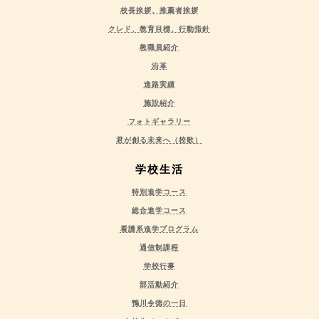
校長挨拶、推薦者挨拶
クレド、教育目標、行動指針
教職員紹介
沿革
進路実績
施設紹介
フォトギャラリー
君が創る未来へ（校歌）
学校生活
特別進学コース
総合進学コース
看護系進学プログラム
通信制課程
学校行事
部活動紹介
鴨川令徳の一日