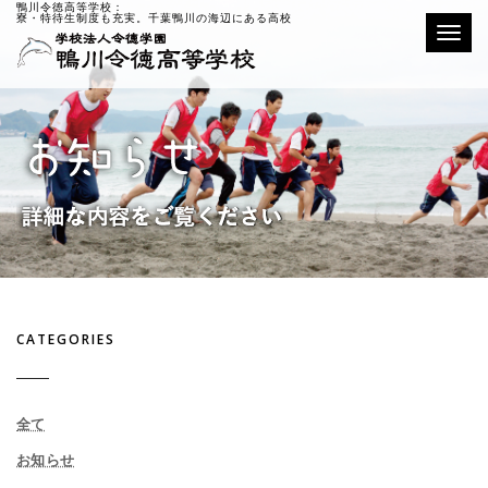
鴨川令徳高等学校：
寮・特待生制度も充実。千葉鴨川の海辺にある高校
Toggle
CATEGORIES
全て
お知らせ