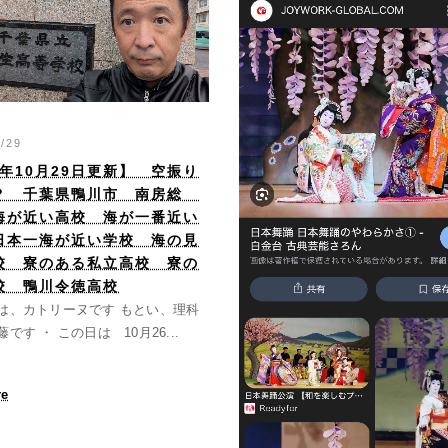
0/29
5年10月29日更新】 空振り
？ 千葉県鴨川市 南房総
海が近い高校 海が一番近い
日本一海が近い学校 海の見
校 寮のある私立高校 寮の
校 鴨川令徳高校
は、カトリーヌです もとい、理科
です ・ この日は 10月26...
re