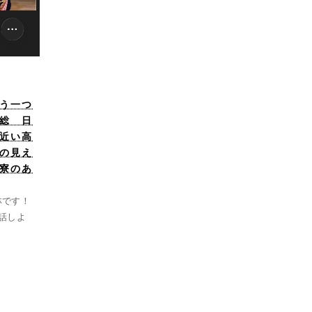
もう一つ
総 日
近い高
の見え
寮のあ
林です！
話しよ