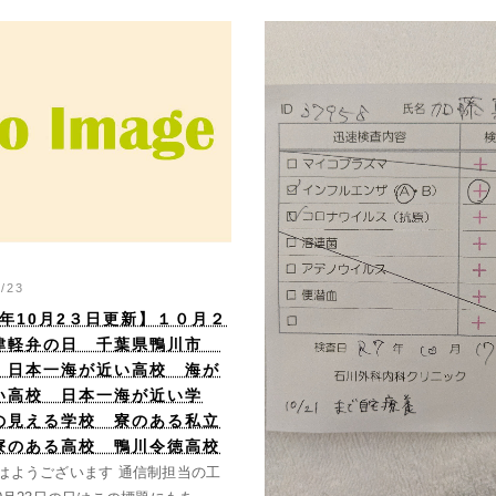
0/23
5年10月2３日更新】１０月２
津軽弁の日 千葉県鴨川市
 日本一海が近い高校 海が
い高校 日本一海が近い学
の見える学校 寮のある私立
寮のある高校 鴨川令徳高校
はようございます 通信制担当の工