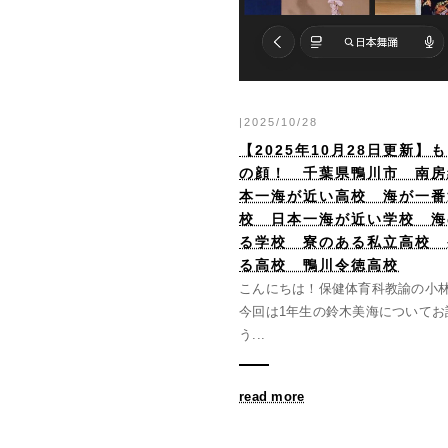
|2025/10/28
【2025年10月28日更新】
の顔！ 千葉県鴨川市 南房
本一海が近い高校 海が一番
校 日本一海が近い学校 海
る学校 寮のある私立高校 
る高校 鴨川令徳高校
こんにちは！保健体育科教諭の小
今回は1年生の鈴木美海についてお
う...
read more