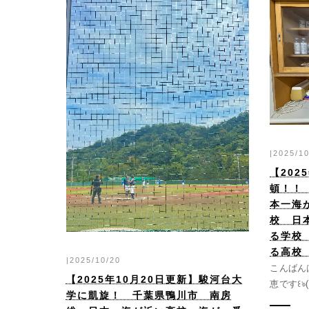
|2025/1
【202
頓！！
本一海
校 日
る学校
る高校
|2025/10/20
こんばん
【2025年10月20日更新】駿河台大
恵です꒰ঌ( 
学に凱旋！ 千葉県鴨川市 南房