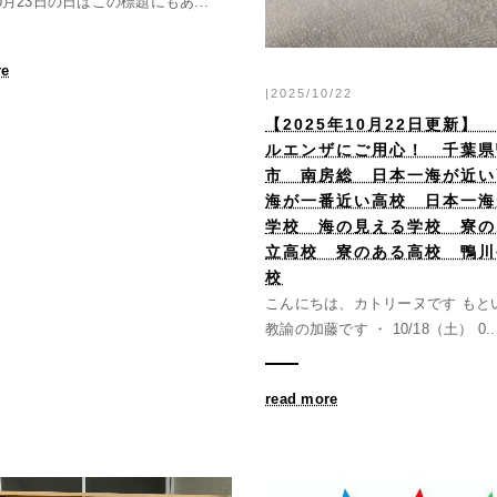
0月23日の日はこの標題にもあ...
re
|2025/10/22
【2025年10月22日更新】
ルエンザにご用心！ 千葉県
市 南房総 日本一海が近
海が一番近い高校 日本一海
学校 海の見える学校 寮の
立高校 寮のある高校 鴨川
校
こんにちは、カトリーヌです もと
教諭の加藤です ・ 10/18（土） 0..
read more