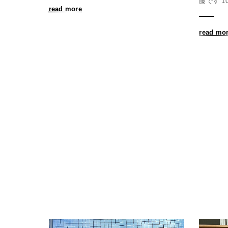
藤です 1
read more
read mo