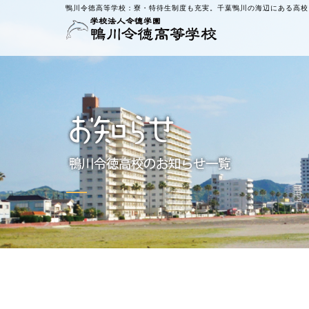
鴨川令徳高等学校：
寮・特待生制度も充実。千葉鴨川の海辺にある高校