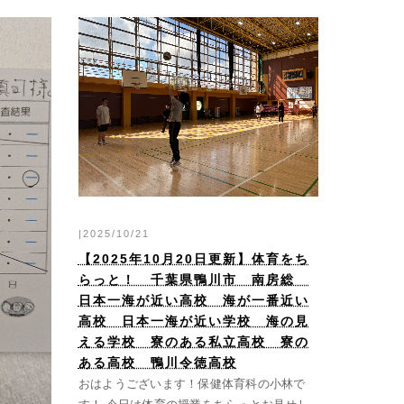
|2025/10/21
【2025年10月20日更新】体育をち
らっと！ 千葉県鴨川市 南房総
日本一海が近い高校 海が一番近い
高校 日本一海が近い学校 海の見
える学校 寮のある私立高校 寮の
ある高校 鴨川令徳高校
おはようございます！保健体育科の小林で