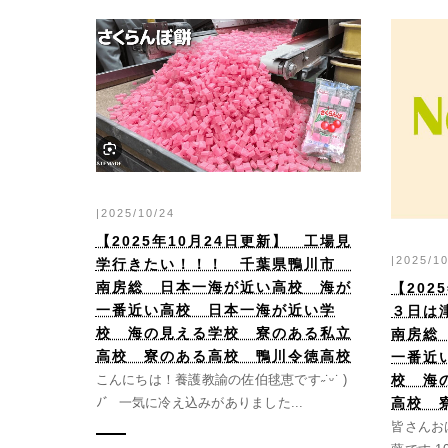
|2025/10/24
【2025年10月24日更新】 工場見
|2025/1
学行きたい！！！ 千葉県鴨川市
南房総 日本一海が近い高校 海が
【202
一番近い高校 日本一海が近い学
３日は
校 海の見える学校 寮のある私立
南房総
高校 寮のある高校 鴨川令徳高校
一番近
校 海
こんにちは！養護教諭の佐伯毬恵です˶˙ᵕ˙ )
高校 
ﾉﾞ 一気に冷え込みがありました...
皆さんお