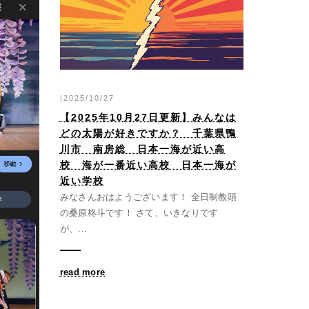
|2025/10/27
【2025年10月27日更新】みんなは
どの太陽が好きですか？ 千葉県鴨
川市 南房総 日本一海が近い高
校 海が一番近い高校 日本一海が
近い学校
みなさんおはようございます！ 全日制教頭
の桑原柊斗です！ さて、いきなりです
が、...
read more