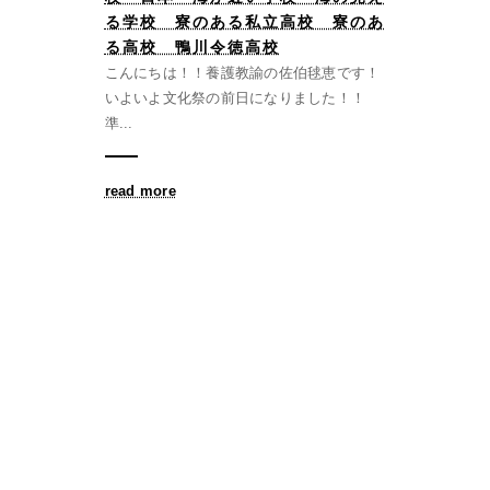
る学校 寮のある私立高校 寮のあ
る高校 鴨川令徳高校
こんにちは！！養護教諭の佐伯毬恵です！
いよいよ文化祭の前日になりました！！
準...
read more