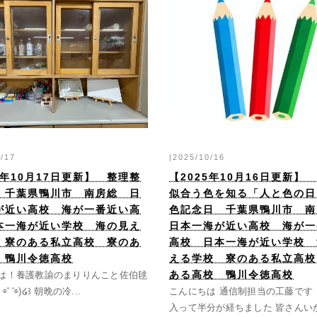
|2025/10/16
0/17
【2025年10月16日更新】
5年10月17日更新】 整理整
似合う色を知る「人と色の日
 千葉県鴨川市 南房総 日
色記念日 千葉県鴨川市 
が近い高校 海が一番近い高
日本一海が近い高校 海が一
本一海が近い学校 海の見え
高校 日本一海が近い学校 
 寮のある私立高校 寮のあ
える学校 寮のある私立高校
 鴨川令徳高校
ある高校 鴨川令徳高校
は！養護教諭のまりりんこと佐伯毬
こんにちは 通信制担当の工藤です
⌯' '⌯)໒꒱ 朝晩の冷...
入って半分が経ちました 皆さんいか