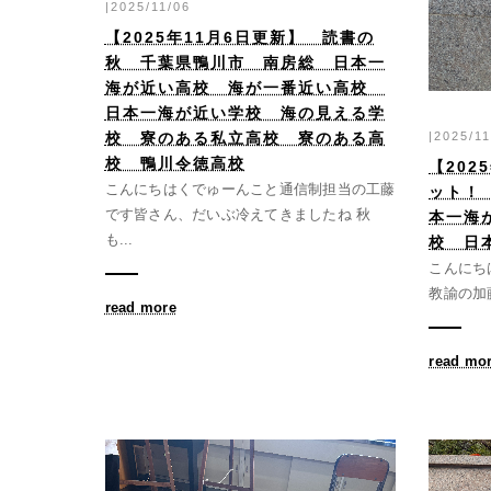
|2025/11/06
【2025年11月6日更新】 読書の
秋 千葉県鴨川市 南房総 日本一
海が近い高校 海が一番近い高校
日本一海が近い学校 海の見える学
校 寮のある私立高校 寮のある高
|2025/11
校 鴨川令徳高校
【202
こんにちはくでゅーんこと通信制担当の工藤
ット！
です皆さん、だいぶ冷えてきましたね 秋
本一海
も...
校 日
こんにち
教諭の加藤
read more
read mo