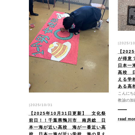
|2025/1
【202
が得意
日本一
高校 
える学
ある高
こんにち
教諭の加藤
|2025/10/31
【2025年10月31日更新】 文化祭
read mo
前日！！千葉県鴨川市 南房総 日
本一海が近い高校 海が一番近い高
校 日本一海が近い学校 海の見え