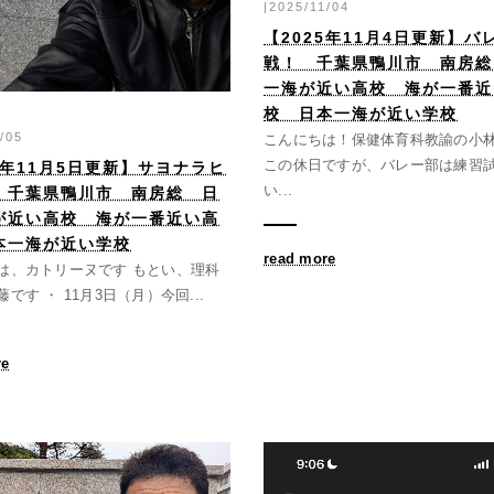
|2025/11/04
【2025年11月4日更新】バ
戦！ 千葉県鴨川市 南房総
一海が近い高校 海が一番近
校 日本一海が近い学校
/05
こんにちは！保健体育科教諭の小
この休日ですが、バレー部は練習
5年11月5日更新】サヨナラヒ
い...
 千葉県鴨川市 南房総 日
が近い高校 海が一番近い高
本一海が近い学校
read more
は、カトリーヌです もとい、理科
です ・ 11月3日（月）今回...
re