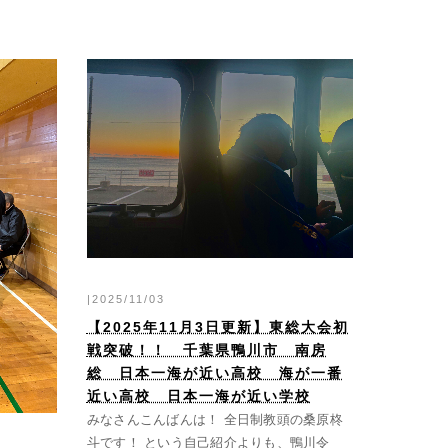
|2025/11/03
【2025年11月3日更新】東総大会初
戦突破！！ 千葉県鴨川市 南房
総 日本一海が近い高校 海が一番
近い高校 日本一海が近い学校
みなさんこんばんは！ 全日制教頭の桑原柊
斗です！ という自己紹介よりも、鴨川令