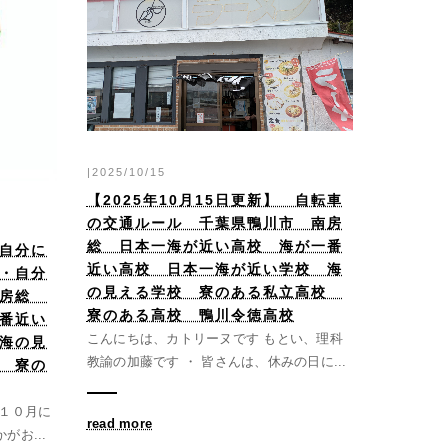
|2025/10/15
【2025年10月15日更新】 自転車
の交通ルール 千葉県鴨川市 南房
総 日本一海が近い高校 海が一番
 自分に
近い高校 日本一海が近い学校 海
・自分
の見える学校 寮のある私立高校
南房総
寮のある高校 鴨川令徳高校
番近い
こんにちは、カトリーヌです もとい、理科
海の見
教諭の加藤です ・ 皆さんは、休みの日に...
 寮の
 １０月に
read more
がお...