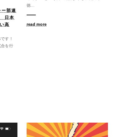
徳...
レー部連
 日本
い高
read more
林です！
試合を行