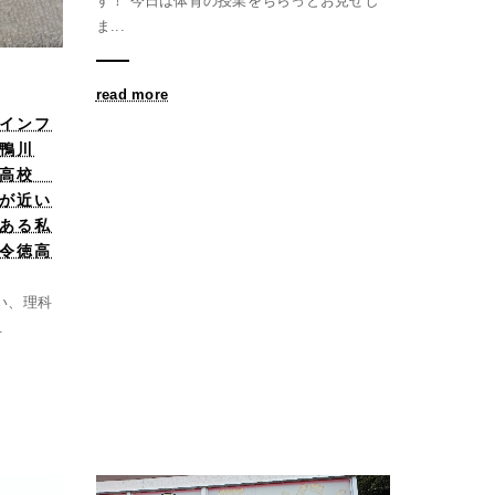
す！ 今日は体育の授業をちらっとお見せし
ま...
read more
 インフ
鴨川
い高校
が近い
ある私
令徳高
い、理科
.