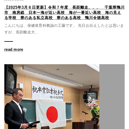
【2025年3月６日更新】令和７年度 長距離走、、、 千葉県鴨川
市 南房総 日本一海が近い高校 海が一番近い高校 海の見え
る学校 寮のある私立高校 寮のある高校 鴨川令徳高校
こんにちは、保健体育科教諭の工藤です。 先日お伝えしたとは思いま
すが、長距離走大...
read more