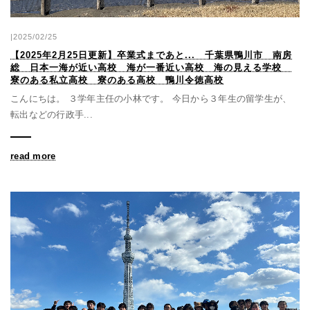
|2025/02/25
【2025年2月25日更新】卒業式まであと... 千葉県鴨川市 南房
総 日本一海が近い高校 海が一番近い高校 海の見える学校
寮のある私立高校 寮のある高校 鴨川令徳高校
こんにちは。 ３学年主任の小林です。 今日から３年生の留学生が、
転出などの行政手...
read more