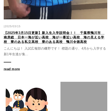
|2025/03/15
【2025年3月15日更新】新入生入学説明会！！ 千葉県鴨川市
南房総 日本一海が近い高校 海が一番近い高校 海の見える学
校 寮のある私立高校 寮のある高校 鴨川令徳高校
こんにちは！ 入試広報部の磯野です！ 標題の通り、4月から入学する
新1年生達が集...
read more