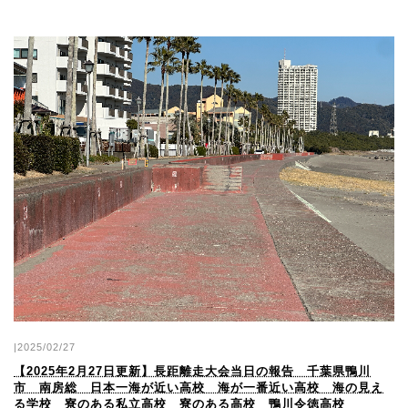
|2025/02/27
【2025年2月27日更新】長距離走大会当日の報告 千葉県鴨川
市 南房総 日本一海が近い高校 海が一番近い高校 海の見え
る学校 寮のある私立高校 寮のある高校 鴨川令徳高校