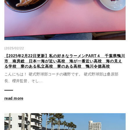
|2025/02/22
【2025年2月22日更新】私の好きなラーメンPART４ 千葉県鴨川
市 南房総 日本一海が近い高校 海が一番近い高校 海の見え
る学校 寮のある私立高校 寮のある高校 鴨川令徳高校
こんにちは！ 硬式野球部コーチの磯野です。 硬式野球部は桑原部
長、櫻井監督、そし...
read more