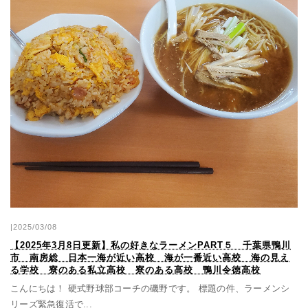
|2025/03/08
【2025年3月8日更新】私の好きなラーメンPART５ 千葉県鴨川
市 南房総 日本一海が近い高校 海が一番近い高校 海の見え
る学校 寮のある私立高校 寮のある高校 鴨川令徳高校
こんにちは！ 硬式野球部コーチの磯野です。 標題の件、ラーメンシ
リーズ緊急復活で...