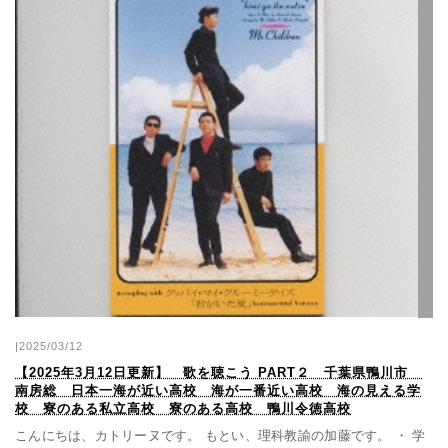
|2025/03/12
【2025年3月12日更新】 歌を聴こう PART２ 千葉県鴨川市
南房総 日本一海が近い高校 海が一番近い高校 海の見える学
校 寮のある私立高校 寮のある高校 鴨川令徳高校
こんにちは、カトリーヌです。 もとい、理科教諭の加藤です。 ・ 学