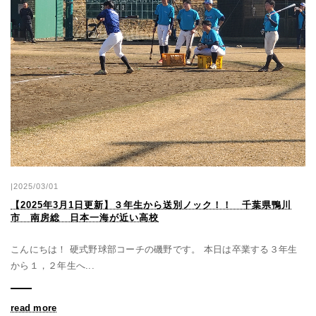
|2025/03/01
【2025年3月1日更新】３年生から送別ノック！！ 千葉県鴨川
市 南房総 日本一海が近い高校
こんにちは！ 硬式野球部コーチの磯野です。 本日は卒業する３年生
から１，２年生へ...
read more