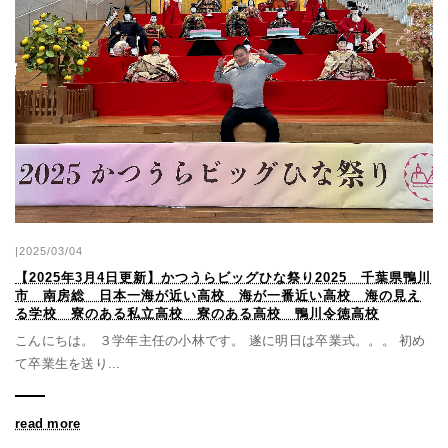
|2025/03/04
【2025年3月4日更新】かつうらビッグひな祭り2025 千葉県鴨川
市 南房総 日本一海が近い高校 海が一番近い高校 海の見え
る学校 寮のある私立高校 寮のある高校 鴨川令徳高校
こんにちは。 ３学年主任の小林です。 遂に明日は卒業式。。。 初め
て卒業生を送り...
read more