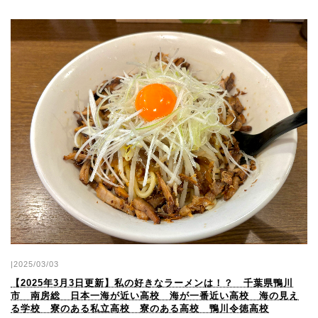
|2025/03/03
【2025年3月3日更新】私の好きなラーメンは！？ 千葉県鴨川
市 南房総 日本一海が近い高校 海が一番近い高校 海の見え
る学校 寮のある私立高校 寮のある高校 鴨川令徳高校