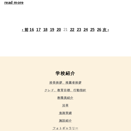
read more
‹ 前
16
17
18
19
20
21
22
23
24
25
26
次 ›
学校紹介
校長挨拶、推薦者挨拶
クレド、教育目標、行動指針
教職員紹介
沿革
進路実績
施設紹介
フォトギャラリー