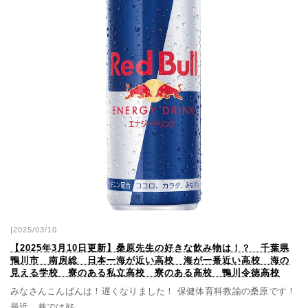
|2025/03/10
【2025年3月10日更新】桑原先生の好きな飲み物は！？ 千葉県
鴨川市 南房総 日本一海が近い高校 海が一番近い高校 海の
見える学校 寮のある私立高校 寮のある高校 鴨川令徳高校
みなさんこんばんは！遅くなりました！ 保健体育科教諭の桑原です！
最近、巷では好...