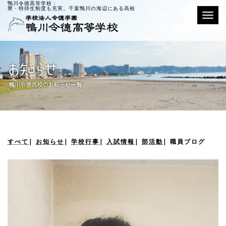
鴨川令徳高等学校：
寮・特待生制度も充実。千葉鴨川の海辺にある高校
Toggle
すべて
|
お知らせ
|
学校行事
|
入試情報
|
部活動
|
職員ブログ