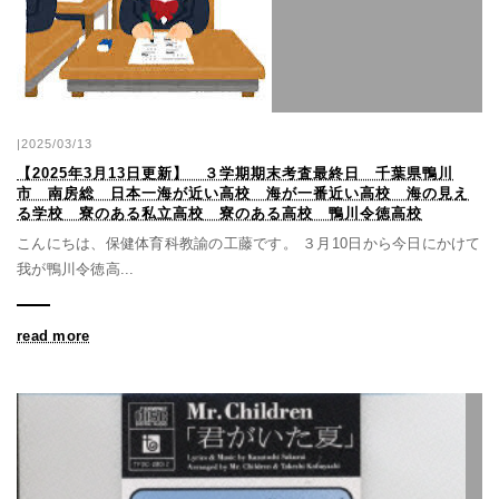
|2025/03/13
【2025年3月13日更新】 ３学期期末考査最終日 千葉県鴨川
市 南房総 日本一海が近い高校 海が一番近い高校 海の見え
る学校 寮のある私立高校 寮のある高校 鴨川令徳高校
こんにちは、保健体育科教諭の工藤です。 ３月10日から今日にかけて
我が鴨川令徳高...
read more