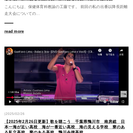
こんにちは、保健体育科教諭の工藤です。 前回の私の出番以降長距離
走大会についての...
read more
|2025/02/26
【2025年2月26日更新】歌を聴こう 千葉県鴨川市 南房総 日
本一海が近い高校 海が一番近い高校 海の見える学校 寮のあ
る私立高校 寮のある高校 鴨川令徳高校