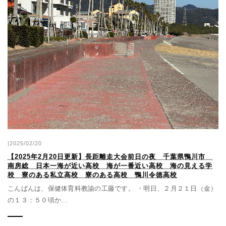
|2025/02/20
【2025年2月20日更新】長距離走大会前日の夜 千葉県鴨川市
南房総 日本一海が近い高校 海が一番近い高校 海の見える学
校 寮のある私立高校 寮のある高校 鴨川令徳高校
こんばんは、保健体育科教諭の工藤です。 ・明日、２月２１日（金）
の１３：５０頃か...