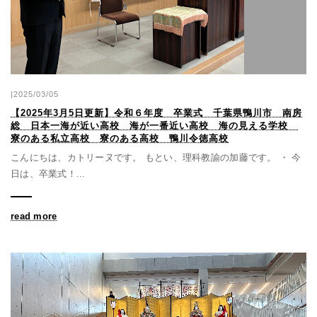
|2025/03/05
【2025年3月5日更新】令和６年度 卒業式 千葉県鴨川市 南房
総 日本一海が近い高校 海が一番近い高校 海の見える学校
寮のある私立高校 寮のある高校 鴨川令徳高校
こんにちは、カトリーヌです。 もとい、理科教諭の加藤です。 ・ 今
日は、卒業式！...
read more