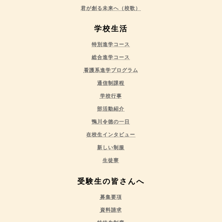
君が創る未来へ（校歌）
学校生活
特別進学コース
総合進学コース
看護系進学プログラム
通信制課程
学校行事
部活動紹介
鴨川令徳の一日
在校生インタビュー
新しい制服
生徒寮
受験生の皆さんへ
募集要項
資料請求