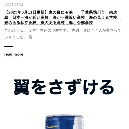
|2025/03/11
【2025年3月11日更新】鬼の目にも涙 千葉県鴨川市 南房
総 日本一海が近い高校 海が一番近い高校 海の見える学校
寮のある私立高校 寮のある高校 鴨川令徳高校
こんにちは。 ３学年主任の小林です。 先週、遂に４４人が巣立って
いきました。 最...
read more