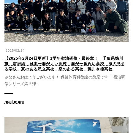
|2025/02/24
【2025年2月24日更新】1学年宿泊研修・最終章！ 千葉県鴨川
市 南房総 日本一海が近い高校 海が一番近い高校 海の見え
る学校 寮のある私立高校 寮のある高校 鴨川令徳高校
みなさんおはようございます！ 保健体育科教諭の桑原です！ 宿泊研
修シリーズ第３弾...
read more