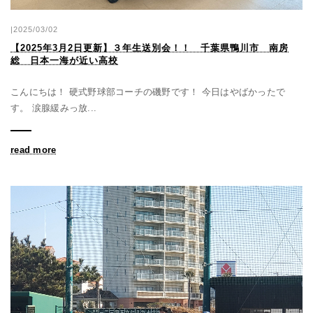
|2025/03/02
【2025年3月2日更新】３年生送別会！！ 千葉県鴨川市 南房
総 日本一海が近い高校
こんにちは！ 硬式野球部コーチの磯野です！ 今日はやばかったで
す。 涙腺緩みっ放...
read more