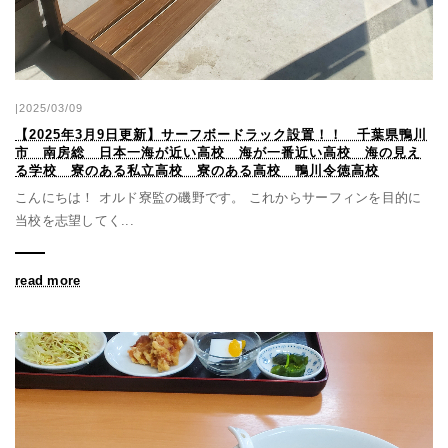
|2025/03/09
【2025年3月9日更新】サーフボードラック設置！！ 千葉県鴨川
市 南房総 日本一海が近い高校 海が一番近い高校 海の見え
る学校 寮のある私立高校 寮のある高校 鴨川令徳高校
こんにちは！ オルド寮監の磯野です。 これからサーフィンを目的に
当校を志望してく...
read more