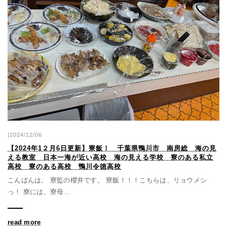
|2024/12/06
【2024年1２月6日更新】寮飯！ 千葉県鴨川市 南房総 海の見
える教室 日本一海が近い高校 海の見える学校 寮のある私立
高校 寮のある高校 鴨川令徳高校
こんばんは。 寮監の櫻井です。 寮飯！！！こちらは、リョウメシ
っ！ 寮には、寮母...
read more