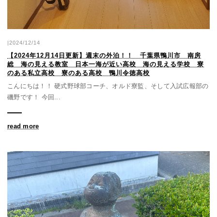
|2024/12/14
【2024年12月14日更新】週末の外泊！！ 千葉県鴨川市 南房
総 海の見える教室 日本一海が近い高校 海の見える学校 寮
のある私立高校 寮のある高校 鴨川令徳高校
こんにちは！！ 硬式野球部コーチ、オルド寮監、そして入試広報部の
磯野です！ 今回...
read more