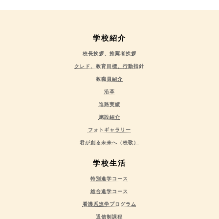
学校紹介
校長挨拶、推薦者挨拶
クレド、教育目標、行動指針
教職員紹介
沿革
進路実績
施設紹介
フォトギャラリー
君が創る未来へ（校歌）
学校生活
特別進学コース
総合進学コース
看護系進学プログラム
通信制課程