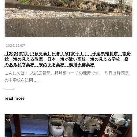
|2024/12/07
【2024年12月7日更新】圧巻！MT富士！！ 千葉県鴨川市 南房
総 海の見える教室 日本一海が近い高校 海の見える学校 寮
のある私立高校 寮のある高校 鴨川令徳高校
こんにちは！ 入試広報部、野球部コーチの磯野です。 昨日は静岡県
の中学校を訪問し...
read more