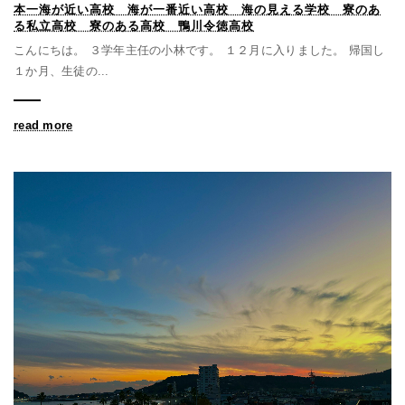
本一海が近い高校 海が一番近い高校 海の見える学校 寮のあ
る私立高校 寮のある高校 鴨川令徳高校
こんにちは。 ３学年主任の小林です。 １２月に入りました。 帰国し
１か月、生徒の...
read more