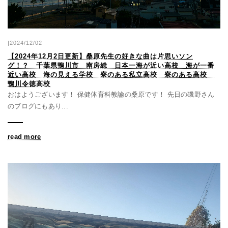
|2024/12/02
【2024年12月2日更新】桑原先生の好きな曲は片思いソン
グ！？ 千葉県鴨川市 南房総 日本一海が近い高校 海が一番
近い高校 海の見える学校 寮のある私立高校 寮のある高校
鴨川令徳高校
おはようございます！ 保健体育科教諭の桑原です！ 先日の磯野さん
のブログにもあり...
read more