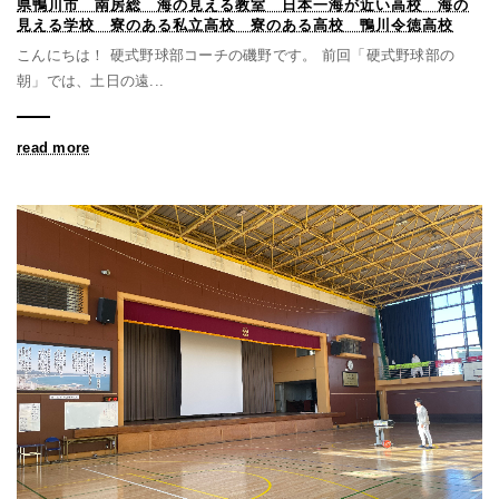
県鴨川市 南房総 海の見える教室 日本一海が近い高校 海の
見える学校 寮のある私立高校 寮のある高校 鴨川令徳高校
こんにちは！ 硬式野球部コーチの磯野です。 前回「硬式野球部の
朝」では、土日の遠...
read more