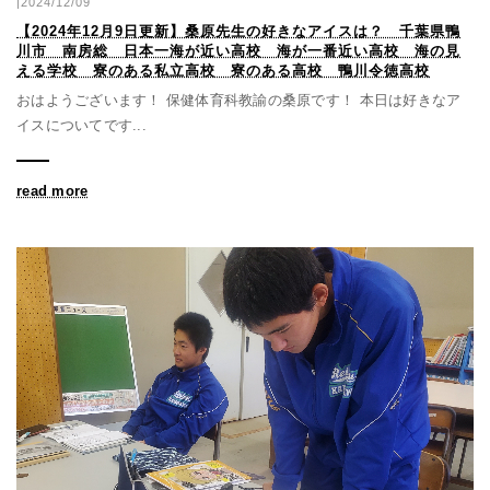
|2024/12/09
【2024年12月9日更新】桑原先生の好きなアイスは？ 千葉県鴨
川市 南房総 日本一海が近い高校 海が一番近い高校 海の見
える学校 寮のある私立高校 寮のある高校 鴨川令徳高校
おはようございます！ 保健体育科教諭の桑原です！ 本日は好きなア
イスについてです...
read more