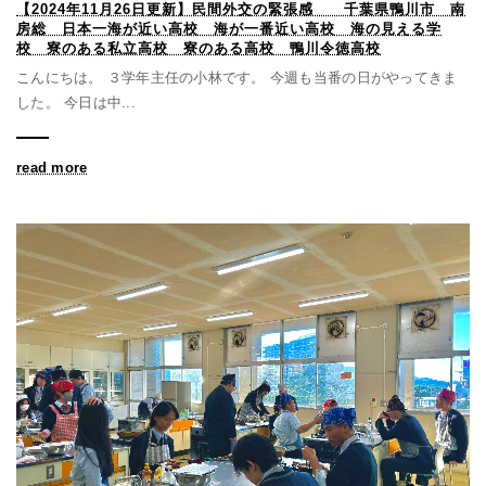
【2024年11月26日更新】民間外交の緊張感 千葉県鴨川市 南
房総 日本一海が近い高校 海が一番近い高校 海の見える学
校 寮のある私立高校 寮のある高校 鴨川令徳高校
こんにちは。 ３学年主任の小林です。 今週も当番の日がやってきま
した。 今日は中...
read more