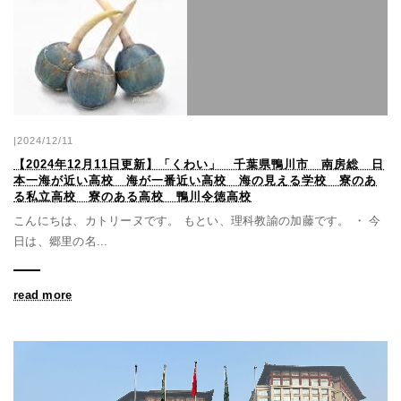
|2024/12/11
【2024年12月11日更新】「くわい」 千葉県鴨川市 南房総 日
本一海が近い高校 海が一番近い高校 海の見える学校 寮のあ
る私立高校 寮のある高校 鴨川令徳高校
こんにちは、カトリーヌです。 もとい、理科教諭の加藤です。 ・ 今
日は、郷里の名...
read more