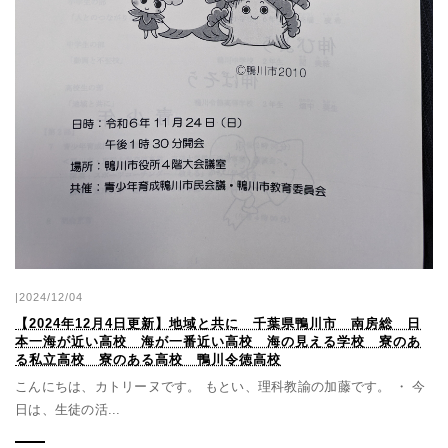
|2024/12/04
【2024年12月4日更新】地域と共に 千葉県鴨川市 南房総 日
本一海が近い高校 海が一番近い高校 海の見える学校 寮のあ
る私立高校 寮のある高校 鴨川令徳高校
こんにちは、カトリーヌです。 もとい、理科教諭の加藤です。 ・ 今
日は、生徒の活...