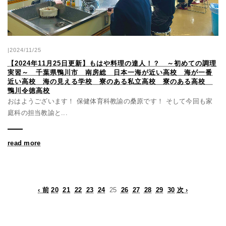
|2024/11/25
【2024年11月25日更新】もはや料理の達人！？ ～初めての調理
実習～ 千葉県鴨川市 南房総 日本一海が近い高校 海が一番
近い高校 海の見える学校 寮のある私立高校 寮のある高校
鴨川令徳高校
おはようございます！ 保健体育科教諭の桑原です！ そして今回も家
庭科の担当教諭と...
read more
‹ 前
20
21
22
23
24
25
26
27
28
29
30
次 ›