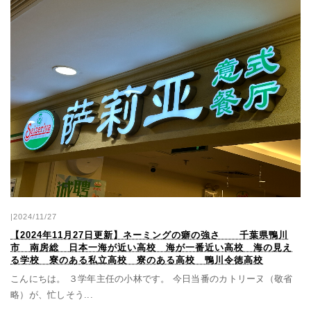
|2024/11/27
【2024年11月27日更新】ネーミングの癖の強さ 千葉県鴨川
市 南房総 日本一海が近い高校 海が一番近い高校 海の見え
る学校 寮のある私立高校 寮のある高校 鴨川令徳高校
こんにちは。 ３学年主任の小林です。 今日当番のカトリーヌ（敬省
略）が、忙しそう...