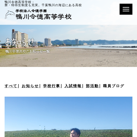
鴨川令徳高等学校：
寮・特待生制度も充実。千葉鴨川の海辺にある高校
Toggle
すべて
|
お知らせ
|
学校行事
|
入試情報
|
部活動
|
職員ブログ