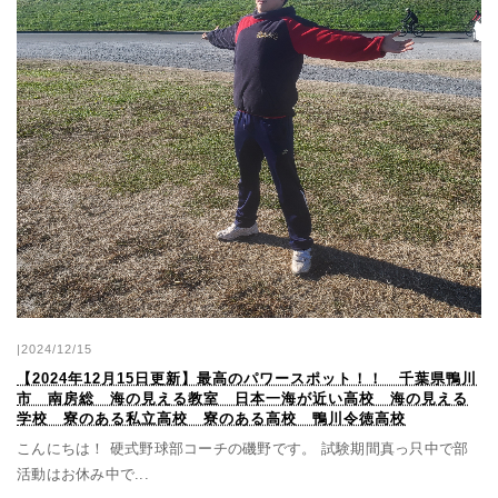
|2024/12/15
【2024年12月15日更新】最高のパワースポット！！ 千葉県鴨川
市 南房総 海の見える教室 日本一海が近い高校 海の見える
学校 寮のある私立高校 寮のある高校 鴨川令徳高校
こんにちは！ 硬式野球部コーチの磯野です。 試験期間真っ只中で部
活動はお休み中で...