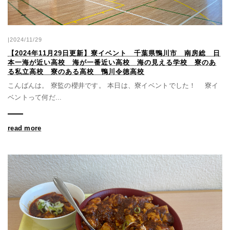
|2024/11/29
【2024年11月29日更新】寮イベント 千葉県鴨川市 南房総 日
本一海が近い高校 海が一番近い高校 海の見える学校 寮のあ
る私立高校 寮のある高校 鴨川令徳高校
こんばんは。 寮監の櫻井です。 本日は、寮イベントでした！ 寮イ
ベントって何だ...
read more