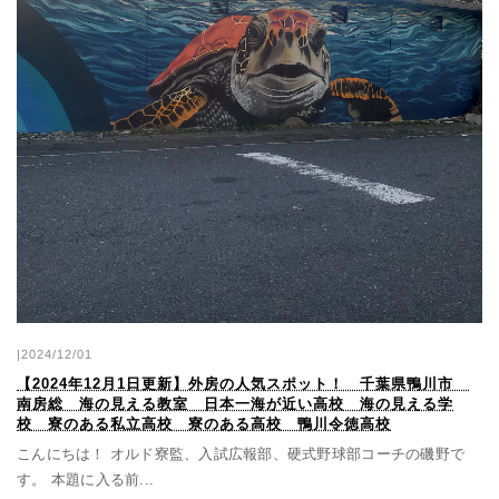
|2024/12/01
【2024年12月1日更新】外房の人気スポット！ 千葉県鴨川市
南房総 海の見える教室 日本一海が近い高校 海の見える学
校 寮のある私立高校 寮のある高校 鴨川令徳高校
こんにちは！ オルド寮監、入試広報部、硬式野球部コーチの磯野で
す。 本題に入る前...