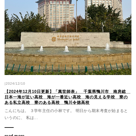
|2024/12/10
【2024年12月10日更新】「萬世師表」 千葉県鴨川市 南房総
日本一海が近い高校 海が一番近い高校 海の見える学校 寮の
ある私立高校 寮のある高校 鴨川令徳高校
こんにちは。 ３学年主任の小林です。 明日から期末考査が始まると
いうのに、 私は...
read more