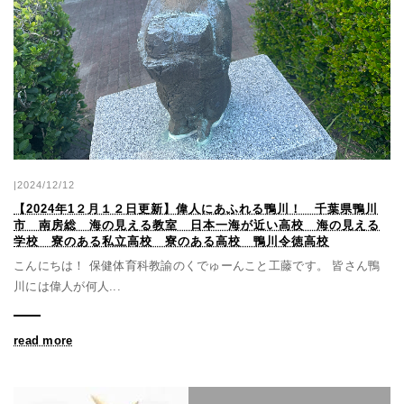
|2024/12/12
【2024年1２月１２日更新】偉人にあふれる鴨川！ 千葉県鴨川
市 南房総 海の見える教室 日本一海が近い高校 海の見える
学校 寮のある私立高校 寮のある高校 鴨川令徳高校
こんにちは！ 保健体育科教諭のくでゅーんこと工藤です。 皆さん鴨
川には偉人が何人...
read more