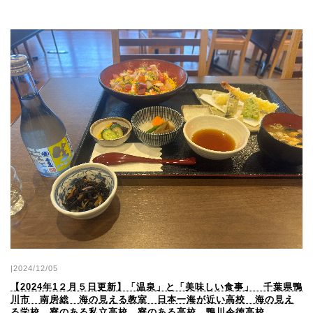
|2024/12/05
【2024年1２月５日更新】「温泉」と「美味しい食事」 千葉県鴨
川市 南房総 海の見える教室 日本一海が近い高校 海の見え
る学校 寮のある私立高校 寮のある高校 鴨川令徳高校