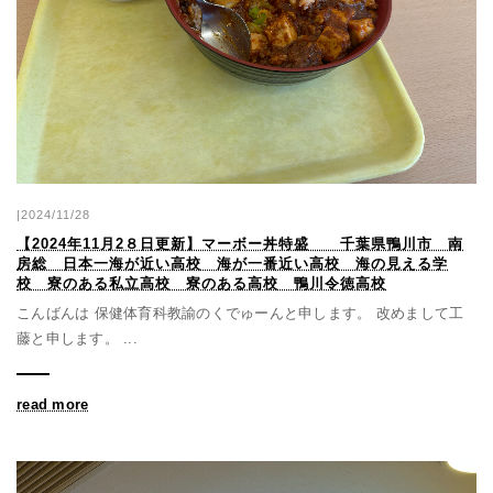
|2024/11/28
【2024年11月2８日更新】マーボー丼特盛 千葉県鴨川市 南
房総 日本一海が近い高校 海が一番近い高校 海の見える学
校 寮のある私立高校 寮のある高校 鴨川令徳高校
こんばんは 保健体育科教諭のくでゅーんと申します。 改めまして工
藤と申します。 ...
read more