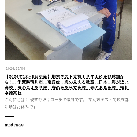
|2024/12/08
【2024年12月8日更新】期末テスト直前！学年１位を野球部か
ら！ 千葉県鴨川市 南房総 海の見える教室 日本一海が近い
高校 海の見える学校 寮のある私立高校 寮のある高校 鴨川
令徳高校
こんにちは！ 硬式野球部コーチの磯野です。 学期末テストで現在部
活動はお休みです...
read more