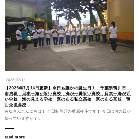
|2025/07/14
【2025年7月14日更新】今日も誰かの誕生日！ 千葉県鴨川市
南房総 日本一海が近い高校 海が一番近い高校 日本一海が近
い学校 海の見える学校 寮のある私立高校 寮のある高校 鴨
川令徳高校
みなさんこんにちは！ 全日制教頭の桑原柊斗です！ 今日は何の日か
知っていますか？...
read more