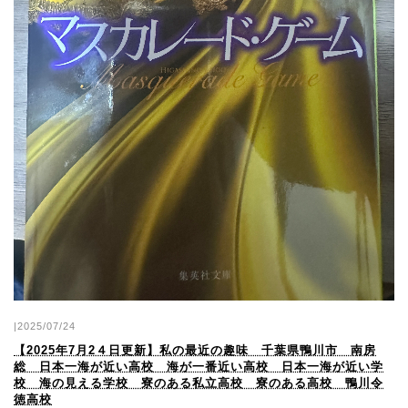
|2025/07/24
【2025年7月2４日更新】私の最近の趣味 千葉県鴨川市 南房
総 日本一海が近い高校 海が一番近い高校 日本一海が近い学
校 海の見える学校 寮のある私立高校 寮のある高校 鴨川令
徳高校