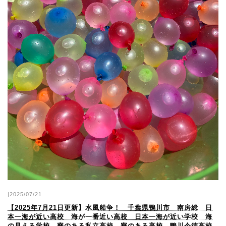
|2025/07/21
【2025年7月21日更新】水風船争！ 千葉県鴨川市 南房総 日
本一海が近い高校 海が一番近い高校 日本一海が近い学校 海
の見える学校 寮のある私立高校 寮のある高校 鴨川令徳高校