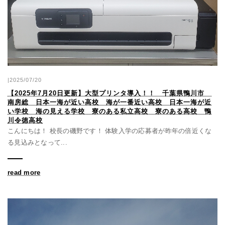
|2025/07/20
【2025年7月20日更新】大型プリンタ導入！！ 千葉県鴨川市
南房総 日本一海が近い高校 海が一番近い高校 日本一海が近
い学校 海の見える学校 寮のある私立高校 寮のある高校 鴨
川令徳高校
こんにちは！ 校長の磯野です！ 体験入学の応募者が昨年の倍近くな
る見込みとなって...
read more