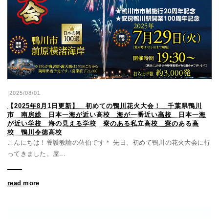
|2025/08/01
【2025年8月1日更新】 初めての鴨川花火大会！ 千葉県鴨川
市 南房総 日本一海が近い高校 海が一番近い高校 日本一海
が近い学校 海の見える学校 寮のある私立高校 寮のある高
校 鴨川令徳高校
こんにちは！養護教諭の佐伯です＊ 先日、初めて鴨川の花火大会に行
ってきました。屋...
read more