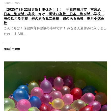
|2025/07/22
【2025年7月22日更新】夏休み！！！ 千葉県鴨川市 南房総
日本一海が近い高校 海が一番近い高校 日本一海が近い学校
海の見える学校 寮のある私立高校 寮のある高校 鴨川令徳高
校
こんにちは！保健体育科教諭の小林です！ みなさん夏休みに入りまし
たね！ 1-A組...
read more