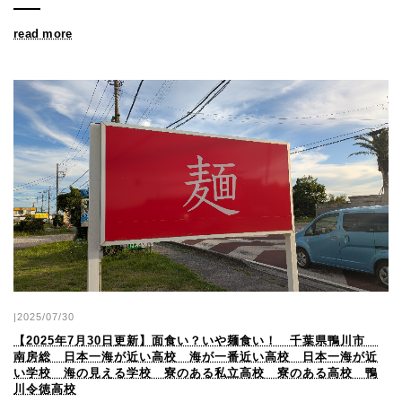
read more
|2025/07/30
【2025年7月30日更新】面食い？いや麺食い！ 千葉県鴨川市
南房総 日本一海が近い高校 海が一番近い高校 日本一海が近
い学校 海の見える学校 寮のある私立高校 寮のある高校 鴨
川令徳高校