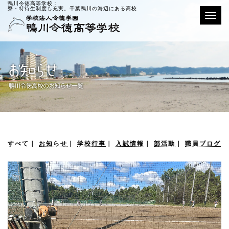
鴨川令徳高等学校：
寮・特待生制度も充実。千葉鴨川の海辺にある高校
Toggle
すべて
｜
お知らせ
｜
学校行事
｜
入試情報
｜
部活動
｜
職員ブログ