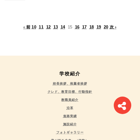
‹ 前
10
11
12
13
14
15
16
17
18
19
20
次 ›
学校紹介
校長挨拶、推薦者挨拶
クレド、教育目標、行動指針
教職員紹介
沿革
進路実績
施設紹介
フォトギャラリー