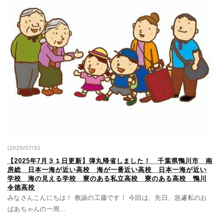
|2025/07/31
【2025年7月３１日更新】弾丸帰省しました！ 千葉県鴨川市 南
房総 日本一海が近い高校 海が一番近い高校 日本一海が近い
学校 海の見える学校 寮のある私立高校 寮のある高校 鴨川
令徳高校
みなさんこんにちは！ 教諭の工藤です！ 今回は、先日、急遽私のお
ばあちゃんの一周...