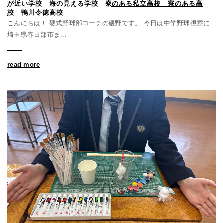
が近い学校 海の見える学校 寮のある私立高校 寮のある高
校 鴨川令徳高校
こんにちは！ 硬式野球部コーチの磯野です。 今日は中学野球視察に
埼玉県春日部市ま...
read more