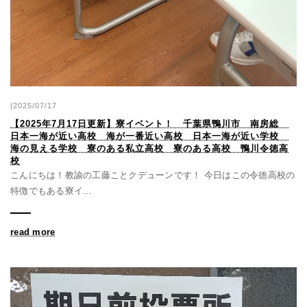
|2025/07/17
【2025年7月17日更新】寮イベント！ 千葉県鴨川市 南房総
日本一海が近い高校 海が一番近い高校 日本一海が近い学校
海の見える学校 寮のある私立高校 寮のある高校 鴨川令徳高
校
こんにちは！教諭の工藤ことクデューンです！ 今日はこの令徳高校の
特徴でもある寮イ...
read more