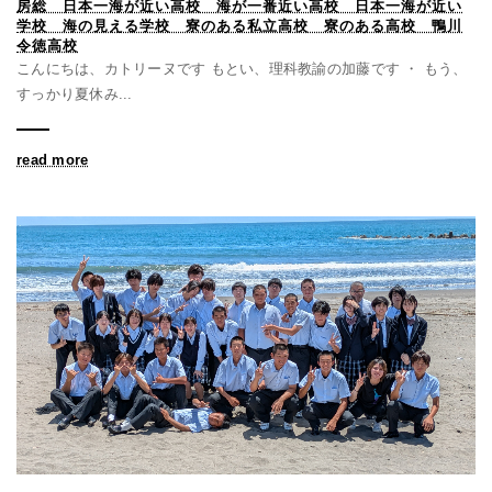
房総 日本一海が近い高校 海が一番近い高校 日本一海が近い
学校 海の見える学校 寮のある私立高校 寮のある高校 鴨川
令徳高校
こんにちは、カトリーヌです もとい、理科教諭の加藤です ・ もう、
すっかり夏休み...
read more