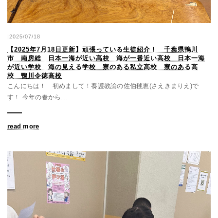
|2025/07/18
【2025年7月18日更新】頑張っている生徒紹介！ 千葉県鴨川
市 南房総 日本一海が近い高校 海が一番近い高校 日本一海
が近い学校 海の見える学校 寮のある私立高校 寮のある高
校 鴨川令徳高校
こんにちは！ 初めまして！養護教諭の佐伯毬恵(さえきまりえ)で
す！ 今年の春から...
read more