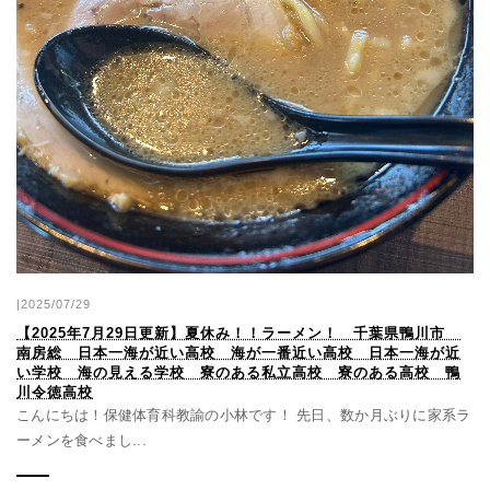
|2025/07/29
【2025年7月29日更新】夏休み！！ラーメン！ 千葉県鴨川市
南房総 日本一海が近い高校 海が一番近い高校 日本一海が近
い学校 海の見える学校 寮のある私立高校 寮のある高校 鴨
川令徳高校
こんにちは！保健体育科教諭の小林です！ 先日、数か月ぶりに家系ラ
ーメンを食べまし...