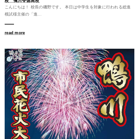
校 鴨川令徳高校
こんにちは！ 校長の磯野です。 本日は中学生を対象に行われる総進
模試様主催の「進...
read more