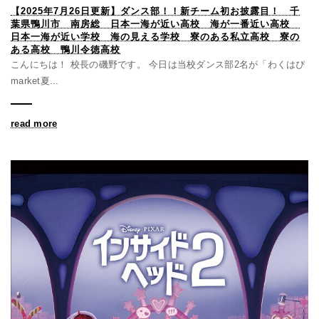
【2025年7月26日更新】ダンス部！！新チーム初お披露目！ 千
葉県鴨川市 南房総 日本一海が近い高校 海が一番近い高校
日本一海が近い学校 海の見える学校 寮のある私立高校 寮の
ある高校 鴨川令徳高校
こんにちは！ 校長の磯野です。 今日は当校ダンス部2名が「わくはぴ
market夏...
read more