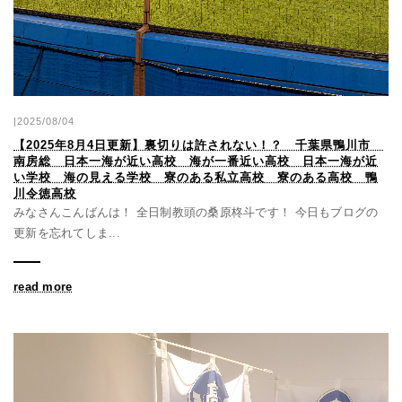
|2025/08/04
【2025年8月4日更新】裏切りは許されない！？ 千葉県鴨川市
南房総 日本一海が近い高校 海が一番近い高校 日本一海が近
い学校 海の見える学校 寮のある私立高校 寮のある高校 鴨
川令徳高校
みなさんこんばんは！ 全日制教頭の桑原柊斗です！ 今日もブログの
更新を忘れてしま...
read more