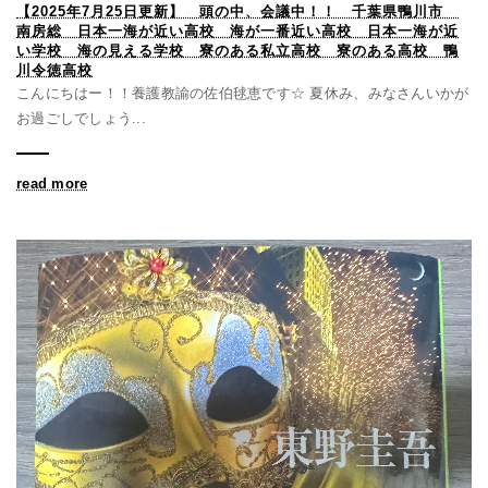
【2025年7月25日更新】 頭の中、会議中！！ 千葉県鴨川市
南房総 日本一海が近い高校 海が一番近い高校 日本一海が近
い学校 海の見える学校 寮のある私立高校 寮のある高校 鴨
川令徳高校
こんにちはー！！養護教諭の佐伯毬恵です☆ 夏休み、みなさんいかが
お過ごしでしょう...
read more