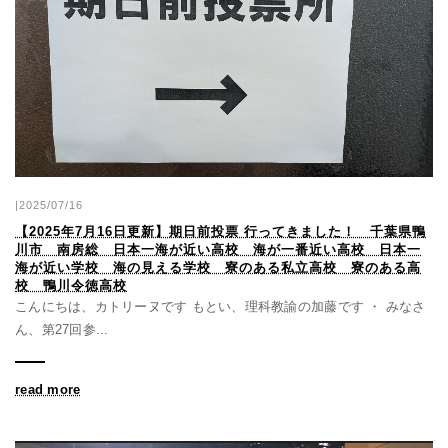
|2025/07/16
【2025年7月16日更新】期日前投票 行ってきました！ 千葉県鴨
川市 南房総 日本一海が近い高校 海が一番近い高校 日本一
海が近い学校 海の見える学校 寮のある私立高校 寮のある高
校 鴨川令徳高校
こんにちは、カトリーヌです もとい、理科教諭の加藤です ・ みなさ
ん、第27回参...
read more