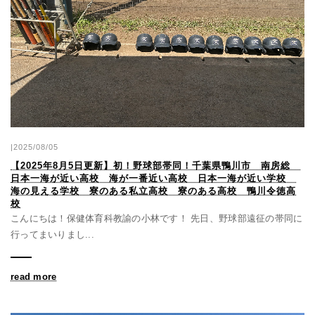
|2025/08/05
【2025年8月5日更新】初！野球部帯同！千葉県鴨川市 南房総
日本一海が近い高校 海が一番近い高校 日本一海が近い学校
海の見える学校 寮のある私立高校 寮のある高校 鴨川令徳高
校
こんにちは！保健体育科教諭の小林です！ 先日、野球部遠征の帯同に
行ってまいりまし...
read more